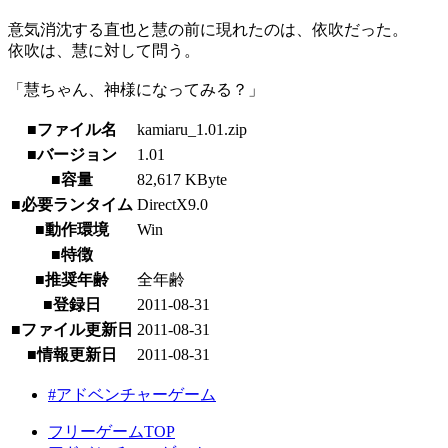
意気消沈する直也と慧の前に現れたのは、依吹だった。
依吹は、慧に対して問う。
「慧ちゃん、神様になってみる？」
■ファイル名
kamiaru_1.01.zip
■バージョン
1.01
■容量
82,617 KByte
■必要ランタイム
DirectX9.0
■動作環境
Win
■特徴
■推奨年齢
全年齢
■登録日
2011-08-31
■ファイル更新日
2011-08-31
■情報更新日
2011-08-31
#アドベンチャーゲーム
フリーゲームTOP