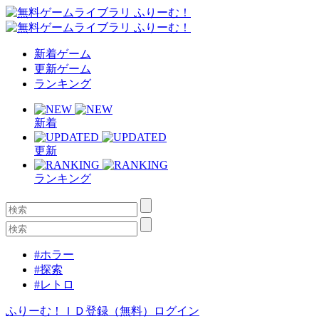
新着ゲーム
更新ゲーム
ランキング
新着
更新
ランキング
#ホラー
#探索
#レトロ
ふりーむ！ＩＤ登録（無料）
ログイン