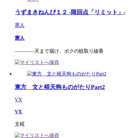
うずまきねんび１２ -限回点「リミット」-
憲人
憲人
――――天まで届け、ボクの蚊取り線香
東方 文と椛天狗ものがたりPart2
VX
VX
文椛