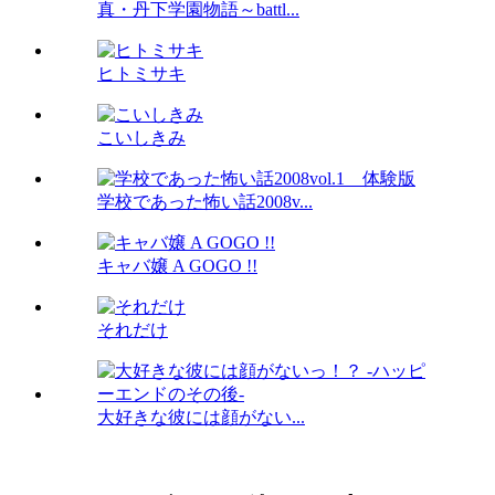
真・丹下学園物語～battl...
ヒトミサキ
こいしきみ
学校であった怖い話2008v...
キャバ嬢 A GOGO !!
それだけ
大好きな彼には顔がない...