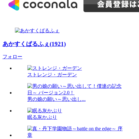
あかすくぱるふぇ(1921)
フォロー
ストレンジ・ガーデン
男の娘の願い～思い出し...
眠る灰かぶり