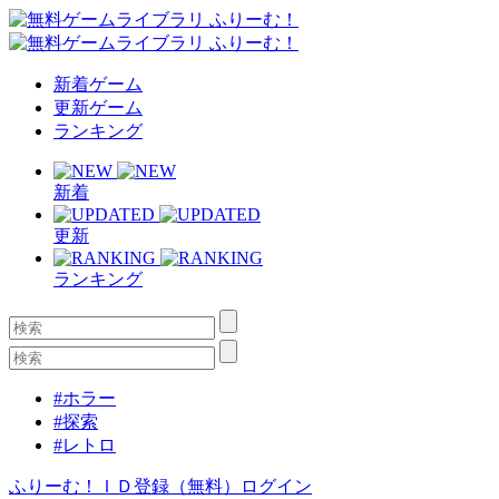
新着ゲーム
更新ゲーム
ランキング
新着
更新
ランキング
#ホラー
#探索
#レトロ
ふりーむ！ＩＤ登録（無料）
ログイン