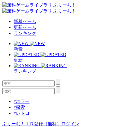
新着ゲーム
更新ゲーム
ランキング
新着
更新
ランキング
#ホラー
#探索
#レトロ
ふりーむ！ＩＤ登録（無料）
ログイン