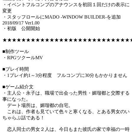
・イベントフルコンプのアナウンスを初回１回だけの表示に
変更
・スタッフロールにMADO -WINDOW BUILDER-を追加
2018/09/17 Ver1.00
・初版 公開開始
★★★★★★★★★★★★★★★★★★★★★★★★★★★
■制作ツール
・RPGツクールMV
■プレイ時間
・1プレイ約1～3分程度 フルコンプに30分もかかりません
■ゲーム紹介文
・主人公・永子は、職場で出会った男性・媚瑠都と交際する
事になった。
デート場所は、媚瑠都の自宅。
これは、作者も見ていて色々と寒くなる、とある男女のい
ちゃらぶ話である！
恋人同士の男女２人は、今日もまた彼氏の家で幸福の一時