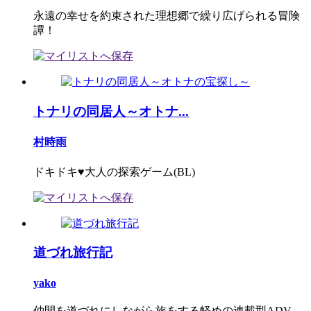
永遠の幸せを約束された理想郷で繰り広げられる冒険
譚！
トナリの同居人～オトナ...
村時雨
ドキドキ♥大人の探索ゲーム(BL)
道づれ旅行記
yako
仲間を道づれにしながら旅をする軽めの連載型ADV