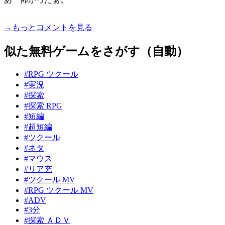
→もっとコメントを見る
似た無料ゲームをさがす（自動）
#RPG ツクール
#実況
#探索
#探索 RPG
#短編
#超短編
#ツクール
#ネタ
#マウス
#リア充
#ツクール MV
#RPG ツクール MV
#ADV
#3分
#探索 ＡＤＶ