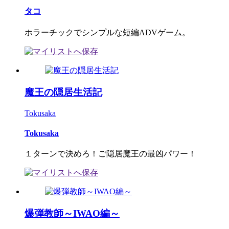
タコ
ホラーチックでシンプルな短編ADVゲーム。
魔王の隠居生活記
Tokusaka
Tokusaka
１ターンで決めろ！ご隠居魔王の最凶パワー！
爆弾教師～IWAO編～