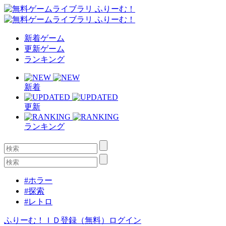
新着ゲーム
更新ゲーム
ランキング
新着
更新
ランキング
#ホラー
#探索
#レトロ
ふりーむ！ＩＤ登録（無料）
ログイン