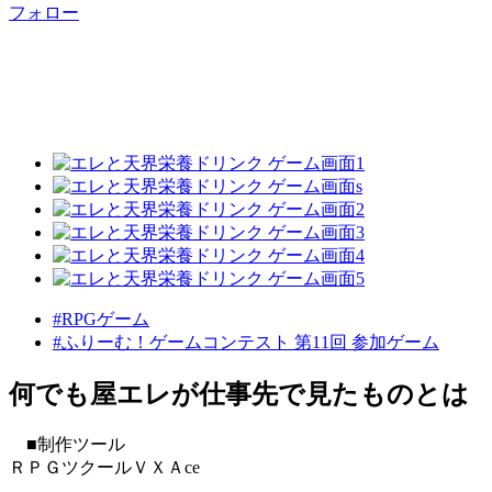
フォロー
#RPGゲーム
#ふりーむ！ゲームコンテスト 第11回 参加ゲーム
何でも屋エレが仕事先で見たものとは
■制作ツール
ＲＰＧツクールＶＸＡce