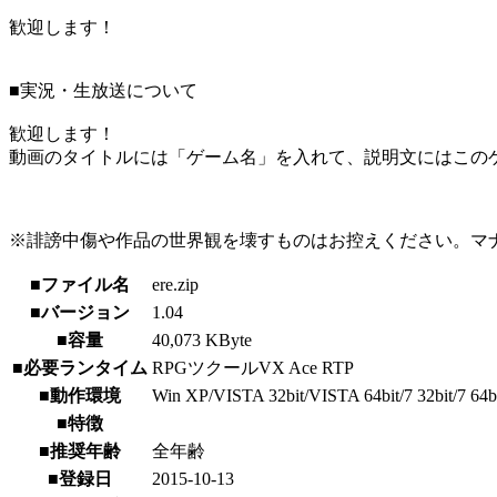
歓迎します！
■実況・生放送について
歓迎します！
動画のタイトルには「ゲーム名」を入れて、説明文にはこのゲ
※誹謗中傷や作品の世界観を壊すものはお控えください。マ
■ファイル名
ere.zip
■バージョン
1.04
■容量
40,073 KByte
■必要ランタイム
RPGツクールVX Ace RTP
■動作環境
Win XP/VISTA 32bit/VISTA 64bit/7 32bit/7 64bit
■特徴
■推奨年齢
全年齢
■登録日
2015-10-13