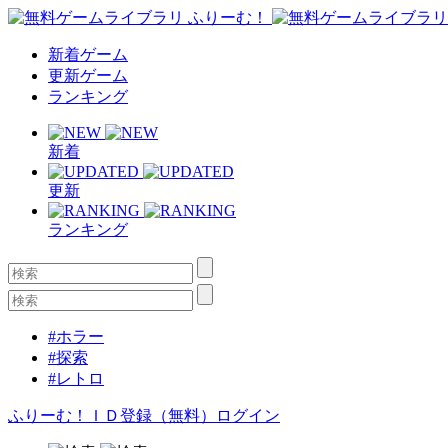
新着ゲーム
更新ゲーム
ランキング
新着
更新
ランキング
#ホラー
#探索
#レトロ
ふりーむ！ＩＤ登録（無料）
ログイン