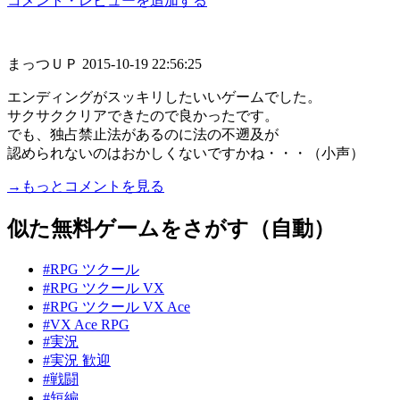
コメント・レビューを追加する
まっつＵＰ
2015-10-19 22:56:25
エンディングがスッキリしたいいゲームでした。
サクサククリアできたので良かったです。
でも、独占禁止法があるのに法の不遡及が
認められないのはおかしくないですかね・・・（小声）
→もっとコメントを見る
似た無料ゲームをさがす（自動）
#RPG ツクール
#RPG ツクール VX
#RPG ツクール VX Ace
#VX Ace RPG
#実況
#実況 歓迎
#戦闘
#短編