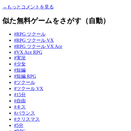
→もっとコメントを見る
似た無料ゲームをさがす（自動）
#RPG ツクール
#RPG ツクール VX
#RPG ツクール VX Ace
#VX Ace RPG
#実況
#少女
#短編
#短編 RPG
#ツクール
#ツクール VX
#15分
#自由
#キス
#バランス
#クリスマス
#5分