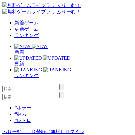
新着ゲーム
更新ゲーム
ランキング
新着
更新
ランキング
#ホラー
#探索
#レトロ
ふりーむ！ＩＤ登録（無料）
ログイン