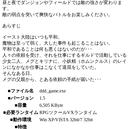
昼と夜でダンジョンやフィールドでは敵の強さが変わりま
す。
敵の弱点を突いて爽快なバトルをお楽しみください。
あらすじ
イースト大陸はいつも平和。
魔物は至って弱く、大した事件も起こることはない。
平和であることは何も悪くはないのだが･･･
人々の依頼を受け、それを仕事にするギルドで活動している
少女二人、メグとキリナに、小妖精（ホムンクルス）のレイ
ンになかなか仕事はこなくて退屈をしていた。
そんなある日。
メグの父親から、とある依頼の手紙が届いた･･･
■ファイル名
ddd_game.exe
■バージョン
1.5
■容量
6,505 KByte
■必要ランタイム
RPGツクールVXランタイム
■動作環境
Win XP/VISTA 32bit/7 32bit
■特徴