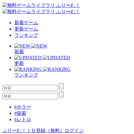
新着ゲーム
更新ゲーム
ランキング
新着
更新
ランキング
#ホラー
#探索
#レトロ
ふりーむ！ＩＤ登録（無料）
ログイン