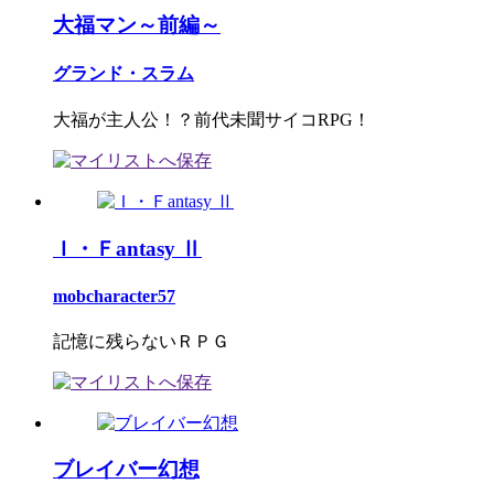
大福マン～前編～
グランド・スラム
大福が主人公！？前代未聞サイコRPG！
Ｉ・Ｆantasy Ⅱ
mobcharacter57
記憶に残らないＲＰＧ
ブレイバー幻想