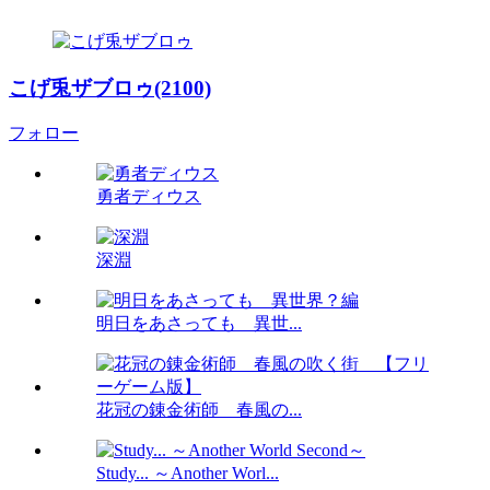
こげ兎ザブロゥ(2100)
フォロー
勇者ディウス
深淵
明日をあさっても 異世...
花冠の錬金術師 春風の...
Study... ～Another Worl...