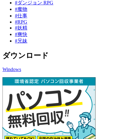
#ダンジョン RPG
#魔物
#仕事
#RPG
#妖精
#爽快
#兄妹
ダウンロード
Windows