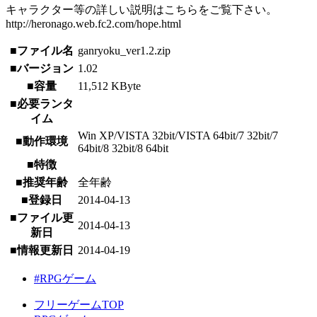
キャラクター等の詳しい説明はこちらをご覧下さい。
http://heronago.web.fc2.com/hope.html
■ファイル名
ganryoku_ver1.2.zip
■バージョン
1.02
■容量
11,512 KByte
■必要ランタ
イム
Win XP/VISTA 32bit/VISTA 64bit/7 32bit/7
■動作環境
64bit/8 32bit/8 64bit
■特徴
■推奨年齢
全年齢
■登録日
2014-04-13
■ファイル更
2014-04-13
新日
■情報更新日
2014-04-19
#RPGゲーム
フリーゲームTOP