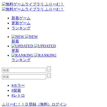
新着ゲーム
更新ゲーム
ランキング
新着
更新
ランキング
#ホラー
#探索
#レトロ
ふりーむ！ＩＤ登録（無料）
ログイン