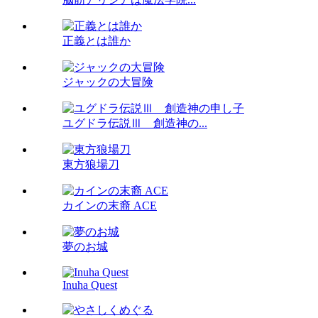
正義とは誰か
ジャックの大冒険
ユグドラ伝説Ⅲ 創造神の...
東方狼場刀
カインの末裔 ACE
夢のお城
Inuha Quest