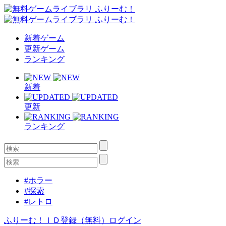
新着ゲーム
更新ゲーム
ランキング
新着
更新
ランキング
#ホラー
#探索
#レトロ
ふりーむ！ＩＤ登録（無料）
ログイン