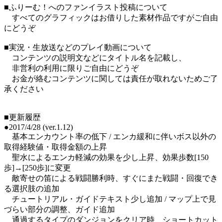
■ふりーむ！へのファンイラスト投稿について
すべてのグラフィックはお借りした素材作品ですがご自由
にどうぞ
■実況・生放送などのプレイ動画について
コンテンツの説明文などにタイトル名を記載し、
非営利の利用に限りご自由にどうぞ
お金が絡むコンテンツに関しては責任が取れないためご了
承ください
■更新履歴
●2017/4/28 (ver.1.12)
基本エンカウント率の低下 / エンカ緩和に伴いボス以外の
取得経験値・取得金額の上昇
聖水によるエンカ軽減の効果を少し上昇、効果歩数[150
歩]→[250歩]に変更
敵寄せの笛による戦闘勝利時、すぐにまた戦闘・回復でき
る選択肢の追加
チュートリアル・ガイドテキスト少し追加 / マップ上で見
づらい部分の調整、ガイド追加
通過するタイプのダンジョンをクリア時、ショートカット