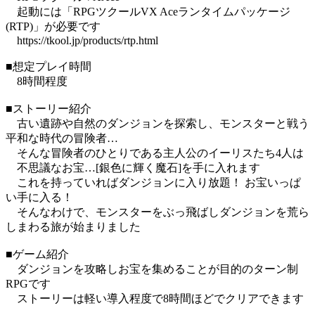
起動には「RPGツクールVX Aceランタイムパッケージ
(RTP)」が必要です
https://tkool.jp/products/rtp.html
■想定プレイ時間
8時間程度
■ストーリー紹介
古い遺跡や自然のダンジョンを探索し、モンスターと戦う
平和な時代の冒険者…
そんな冒険者のひとりである主人公のイーリスたち4人は
不思議なお宝…[銀色に輝く魔石]を手に入れます
これを持っていればダンジョンに入り放題！ お宝いっぱ
い手に入る！
そんなわけで、モンスターをぶっ飛ばしダンジョンを荒ら
しまわる旅が始まりました
■ゲーム紹介
ダンジョンを攻略しお宝を集めることが目的のターン制
RPGです
ストーリーは軽い導入程度で8時間ほどでクリアできます