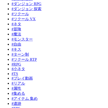
#ダンジョン RPG
#ダンジョン 探索
#ツクール
#ツクール VX
#ネタ
#冒険
#魔法
#モンスター
#自由
#キス
#ターン制
#ツクール RTP
#RPG
#小ネタ
#TS
#プレイ動画
#リアル
#属性
#集める
#アイテム 集め
#遺跡