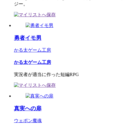
ジー。
勇者イモ男
かる太ゲーム工房
かる太ゲーム工房
実況者が適当に作った短編RPG
真実への扉
ウェポン魔魂