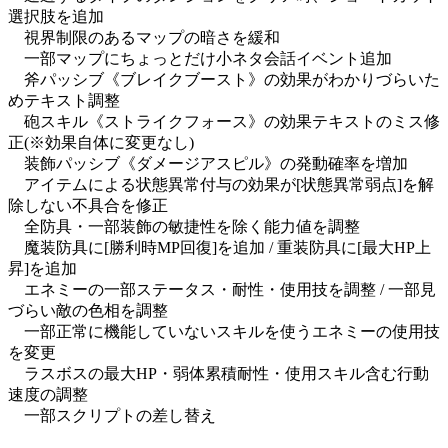
選択肢を追加
視界制限のあるマップの暗さを緩和
一部マップにちょっとだけ小ネタ会話イベント追加
斧パッシブ《ブレイクブースト》の効果がわかりづらいた
めテキスト調整
砲スキル《ストライクフォース》の効果テキストのミス修
正(※効果自体に変更なし)
装飾パッシブ《ダメージアスピル》の発動確率を増加
アイテムによる状態異常付与の効果が[状態異常弱点]を解
除しない不具合を修正
全防具・一部装飾の敏捷性を除く能力値を調整
魔装防具に[勝利時MP回復]を追加 / 重装防具に[最大HP上
昇]を追加
エネミーの一部ステータス・耐性・使用技を調整 / 一部見
づらい敵の色相を調整
一部正常に機能していないスキルを使うエネミーの使用技
を変更
ラスボスの最大HP・弱体累積耐性・使用スキル含む行動
速度の調整
一部スクリプトの差し替え