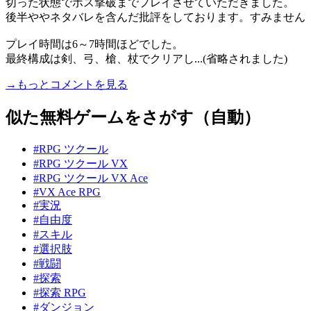
切った状態でボス撃破までプレイさせていただきました。
後半ややネタバレを含んだ批評をしております。すみません
プレイ時間は6～7時間ほどでした。
最終構成は剣、弓、槍、杖でクリアし...(省略されました)
→もっとコメントを見る
似た無料ゲームをさがす（自動）
#RPG ツクール
#RPG ツクール VX
#RPG ツクール VX Ace
#VX Ace RPG
#実況
#自由度
#スキル
#選択肢
#戦闘
#探索
#探索 RPG
#ダンジョン