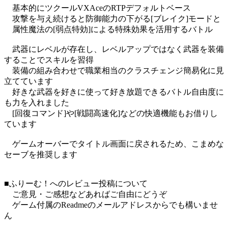
基本的にツクールVXAceのRTPデフォルトベース
攻撃を与え続けると防御能力の下がる[ブレイク]モードと
属性魔法の[弱点特効]による特殊効果を活用するバトル
武器にレベルが存在し、レベルアップではなく武器を装備
することでスキルを習得
装備の組み合わせで職業相当のクラスチェンジ簡易化に見
立てています
好きな武器を好きに使って好き放題できるバトル自由度に
も力を入れました
[回復コマンド]や[戦闘高速化]などの快適機能もお借りし
ています
ゲームオーバーでタイトル画面に戻されるため、こまめな
セーブを推奨します
■ふりーむ！へのレビュー投稿について
ご意見・ご感想などあればご自由にどうぞ
ゲーム付属のReadmeのメールアドレスからでも構いませ
ん