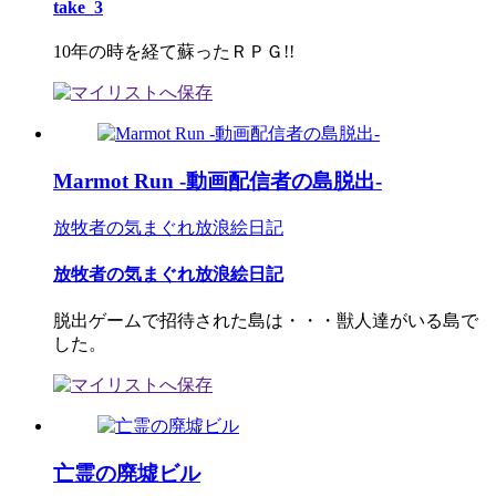
take_3
10年の時を経て蘇ったＲＰＧ!!
Marmot Run -動画配信者の島脱出-
放牧者の気まぐれ放浪絵日記
放牧者の気まぐれ放浪絵日記
脱出ゲームで招待された島は・・・獣人達がいる島で
した。
亡霊の廃墟ビル