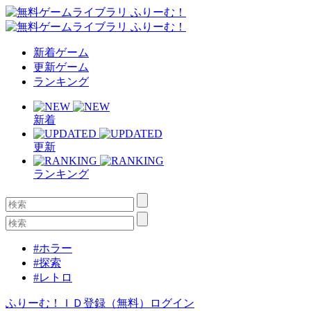
新着ゲーム
更新ゲーム
ランキング
新着
更新
ランキング
#ホラー
#探索
#レトロ
ふりーむ！ＩＤ登録（無料）
ログイン