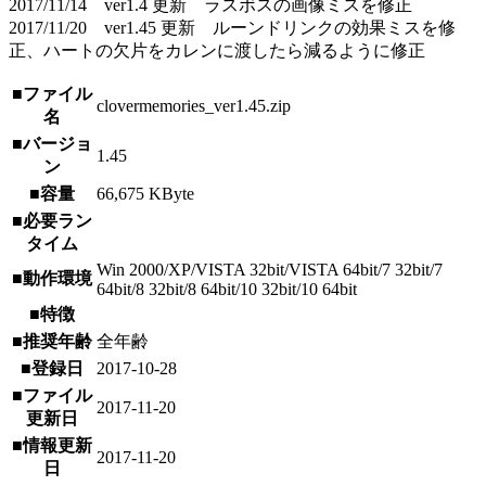
2017/11/14 ver1.4 更新 ラスボスの画像ミスを修正
2017/11/20 ver1.45 更新 ルーンドリンクの効果ミスを修
正、ハートの欠片をカレンに渡したら減るように修正
■ファイル
clovermemories_ver1.45.zip
名
■バージョ
1.45
ン
■容量
66,675 KByte
■必要ラン
タイム
Win 2000/XP/VISTA 32bit/VISTA 64bit/7 32bit/7
■動作環境
64bit/8 32bit/8 64bit/10 32bit/10 64bit
■特徴
■推奨年齢
全年齢
■登録日
2017-10-28
■ファイル
2017-11-20
更新日
■情報更新
2017-11-20
日