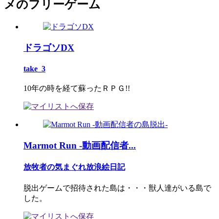
メのフリーゲーム
ドラゴソDX
take_3
10年の時を経て蘇ったＲＰＧ!!
Marmot Run -動画配信者...
放牧者の気まぐれ放浪絵日記
脱出ゲームで招待された島は・・・獣人達がいる島で
した。