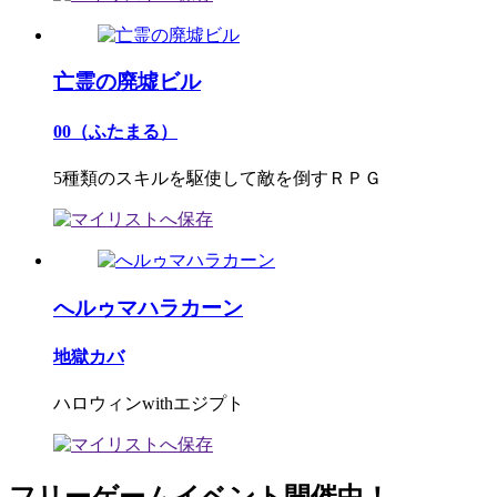
亡霊の廃墟ビル
00（ふたまる）
5種類のスキルを駆使して敵を倒すＲＰＧ
へルゥマハラカーン
地獄カバ
ハロウィンwithエジプト