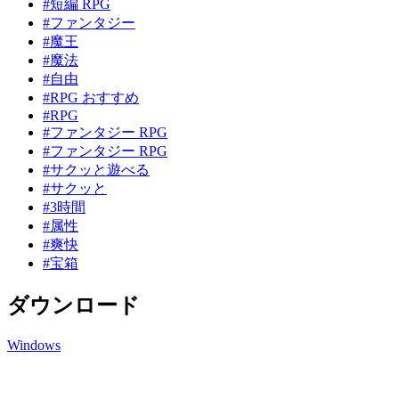
#短編 RPG
#ファンタジー
#魔王
#魔法
#自由
#RPG おすすめ
#RPG
#ファンタジー RPG
#ファンタジー RPG
#サクッと遊べる
#サクッと
#3時間
#属性
#爽快
#宝箱
ダウンロード
Windows