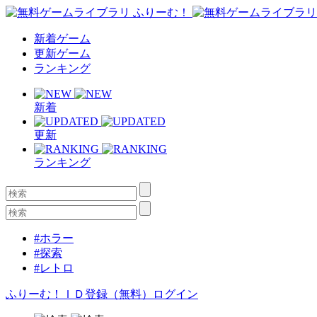
新着ゲーム
更新ゲーム
ランキング
新着
更新
ランキング
#ホラー
#探索
#レトロ
ふりーむ！ＩＤ登録（無料）
ログイン