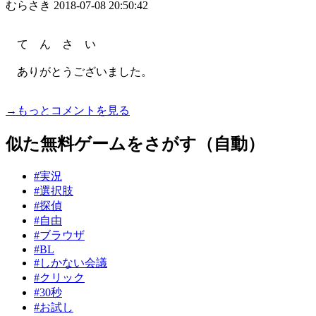
むらさき
2018-07-08 20:50:42
て ん さ い
ありがとうございました。
→もっとコメントを見る
似た無料ゲームをさがす（自動）
#実況
#選択肢
#探偵
#自由
#ブラウザ
#BL
#しかない会議
#クリック
#30秒
#お試し