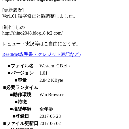
[更新履歴]
Ver1.01 誤字修正と微調整しました。
[制作] しの
http://shino2048.blog18.fc2.com/
レビュー・実況等はご自由にどうぞ。
ReadMe(説明書・クレジット表記など)
■ファイル名
Western_GB.zip
■バージョン
1.01
■容量
2,842 KByte
■必要ランタイム
■動作環境
Win Browser
■特徴
■推奨年齢
全年齢
■登録日
2017-05-28
■ファイル更新日
2017-06-02