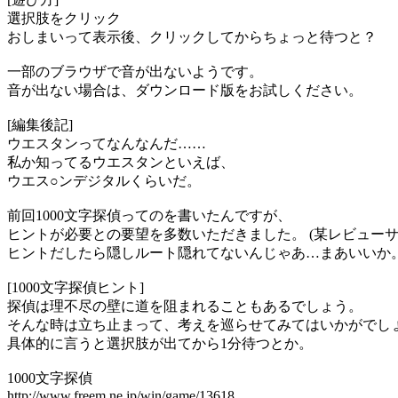
選択肢をクリック
おしまいって表示後、クリックしてからちょっと待つと？
一部のブラウザで音が出ないようです。
音が出ない場合は、ダウンロード版をお試しください。
[編集後記]
ウエスタンってなんなんだ……
私か知ってるウエスタンといえば、
ウエス○ンデジタルくらいだ。
前回1000文字探偵ってのを書いたんですが、
ヒントが必要との要望を多数いただきました。 (某レビューサ
ヒントだしたら隠しルート隠れてないんじゃあ…まあいいか
[1000文字探偵ヒント]
探偵は理不尽の壁に道を阻まれることもあるでしょう。
そんな時は立ち止まって、考えを巡らせてみてはいかがでし
具体的に言うと選択肢が出てから1分待つとか。
1000文字探偵
http://www.freem.ne.jp/win/game/13618