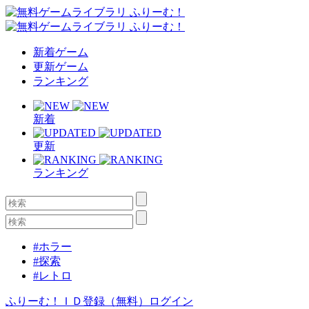
新着ゲーム
更新ゲーム
ランキング
新着
更新
ランキング
#ホラー
#探索
#レトロ
ふりーむ！ＩＤ登録（無料）
ログイン