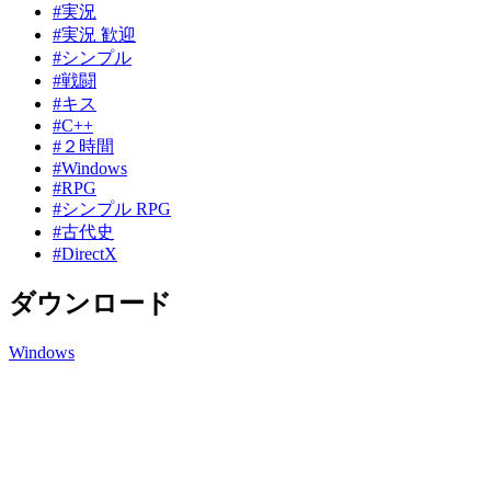
#実況
#実況 歓迎
#シンプル
#戦闘
#キス
#C++
#２時間
#Windows
#RPG
#シンプル RPG
#古代史
#DirectX
ダウンロード
Windows