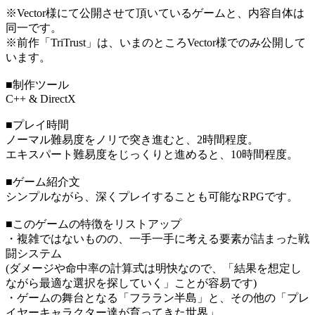
※Vector様にて公開させて頂いているゲームと、内容自体は
同一です。
※前作「TriTrust」は、いまのところVector様でのみ公開して
います。
■制作ツール
C++ & DirectX
■プレイ時間
ノーマル難易度をノリで突き進むと、2時間程度。
エキスパート難易度をじっくりと進めると、10時間程度。
■ゲーム紹介文
シンプルながら、深くプレイすることも可能なRPGです。
■このゲームの特徴をリストアップ
・複雑ではないものの、一手一手に考える要素が詰まった戦
闘システム
(ダメージや命中率の計算式は明快なので、「結果を想定し
ながら最適な選択を探していく」ことが容易です)
・ゲームの舞台となる「フララン半島」と、その他の「プレ
イヤーキャラクター達が育ってきた世界」。