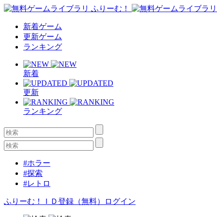
新着ゲーム
更新ゲーム
ランキング
新着
更新
ランキング
#ホラー
#探索
#レトロ
ふりーむ！ＩＤ登録（無料）
ログイン