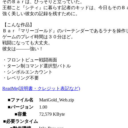
そのＢａｒは、ひっそりと立っていた。
王都こと『シティ』に暮らす記者のキッドは、今日もそのＢ
強く美しい彼女の記録を残すために。
【こんな作品】
Ｂａｒ『マリーゴールド』のバーテンダーであるラナを操作
ゲームのプレイ時間は３０分ほど。
戦闘になっても大丈夫。
彼女は———強い！
・フロントビュー戦闘画面
・ターン制コマンド選択型バトル
・シンボルエンカウント
・レベリング不要
ReadMe(説明書・クレジット表記など)
■ファイル名
MariGold_Web.zip
■バージョン
1.00
■容量
72,579 KByte
■必要ランタイム