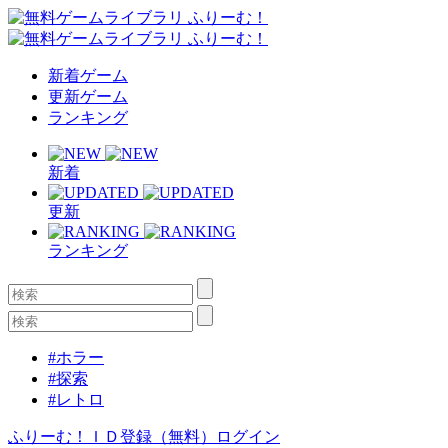
新着ゲーム
更新ゲーム
ランキング
新着
更新
ランキング
#ホラー
#探索
#レトロ
ふりーむ！ＩＤ登録（無料）
ログイン