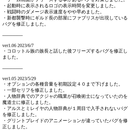
・起動時に表示されるロゴの表示時間を変更しました。
・戦闘時のダメージ表示速度をやや早めました。
・新都襲撃時にギルド長の部屋にファブリスが出現している
バグを修正しました。
--------------
ver1.06 2023/6/7
・コロットル族の族長と話した後フリーズするバグを修正し
ました。
--------------
ver1.05 2023/5/29
・オプションの各種音量を初期設定４０まで下げました。
・一部セリフを修正しました。
・人物辞典でのアクジャの職業が召喚術士になっていたのを
魔道士に修正しました。
・アルスとミレイヤの人物辞典が１周目で入手されないバグ
を修正しました。
・グリントブレイドのアニメーションが違っていたバグを修
正しました。