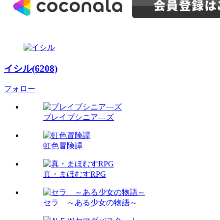
イシル(6208)
フォロー
ブレイブシニア―ズ
虹色冒険譚
真・まほむすRPG
セラ ～ある少女の物語～