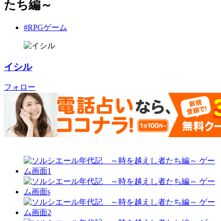
たち編～
#RPGゲーム
イシル
フォロー