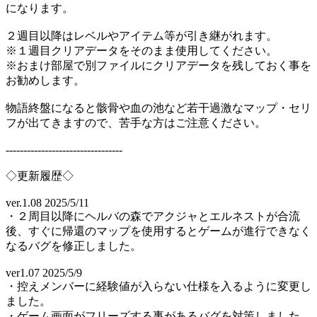
になります。
２週目以降はレベルやアイテム等が引き継がれます。
※１週目クリアデータをそのまま使用してください。
※おまけ部屋で別ファイルにクリアデータを残しておく事を
お勧めします。
物語終盤になると骸骨や血の池など若干過激なマップ・セリ
フが出てきますので、苦手な方はご注意ください。
---------------------------------
◇更新履歴◇
ver.1.08 2025/5/11
・２周目以降にヘルバの森でアクジャとエルネストが合流
後、すぐに帰還のマップを使用するとゲームが進行できなく
なるバグを修正しました。
ver1.07 2025/5/9
・控えメンバーに経験値が入らない仕様を入るように変更し
ました。
・ゲーム画面がフリーズする事があるバグを対策しました。