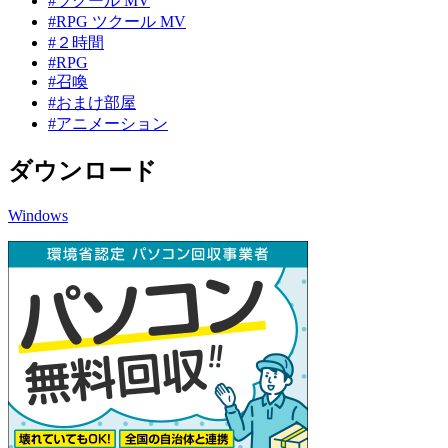
#ツクール MV
#RPG ツクール MV
#２時間
#RPG
#召喚
#おまけ部屋
#アニメーション
ダウンロード
Windows