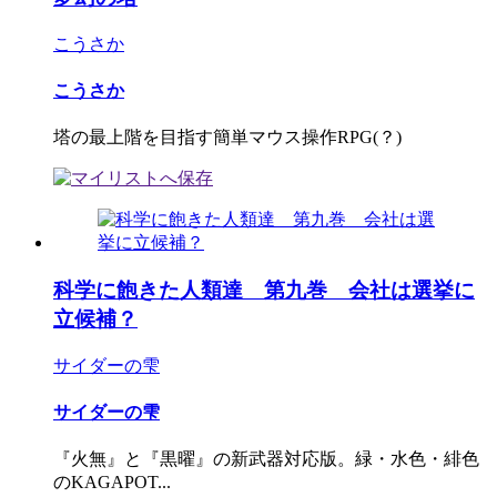
こうさか
こうさか
塔の最上階を目指す簡単マウス操作RPG(？)
科学に飽きた人類達 第九巻 会社は選挙に
立候補？
サイダーの雫
サイダーの雫
『火無』と『黒曜』の新武器対応版。緑・水色・緋色
のKAGAPOT...