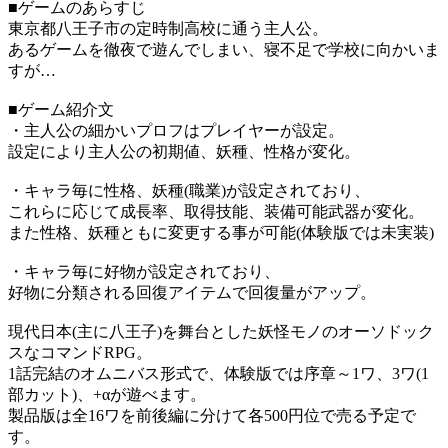
■ゲームのあらすじ
東京都八王子市の定時制高校に通う主人公。
あるゲームを徹夜で遊んでしまい、寝不足で学校に向かいま
すが…
■ゲーム紹介文
・主人公の細かいプロフはプレイヤーが設定。
設定により主人公の初期値、妖種、性格が変化。
・キャラ毎に性格、妖種(職業)が設定されており、
これらに応じて成長率、取得技能、装備可能武器が変化。
また性格、妖種ともに変更する事が可能(体験版では未実装)
・キャラ毎に好物が設定されており、
好物に分類される回復アイテムで回復量がアップ。
現代日本(主に八王子)を舞台とした妖怪モノのオーソドック
スなコマンドRPG。
1話完結のオムニバス形式で、体験版では序章～1ワ、3ワ(1
部カット)、+αが遊べます。
製品版は全16ワを前後編に分けて各500円位で売る予定で
す。