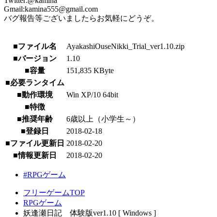
Twitter:@kamina
Gmail:kamina555@gmail.com
バグ報告等ございましたらお気軽にどうぞ。
■ファイル名
AyakashiOuseNikki_Trial_ver1.10.zip
■バージョン
1.10
■容量
151,835 KByte
■必要ランタイム
■動作環境
Win XP/10 64bit
■特徴
■推奨年齢
6歳以上（小学生～）
■登録日
2018-02-18
■ファイル更新日
2018-02-20
■情報更新日
2018-02-20
#RPGゲーム
フリーゲームTOP
RPGゲーム
妖逢瀬日記 体験版ver1.10 [ Windows ]