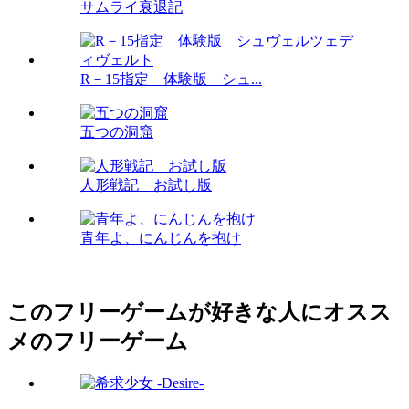
サムライ衰退記
R－15指定 体験版 シュ...
五つの洞窟
人形戦記 お試し版
青年よ、にんじんを抱け
このフリーゲームが好きな人にオスス
メのフリーゲーム