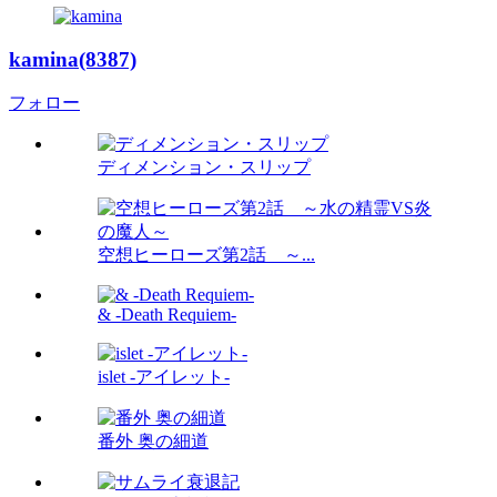
kamina(8387)
フォロー
ディメンション・スリップ
空想ヒーローズ第2話 ～...
& -Death Requiem-
islet -アイレット-
番外 奥の細道