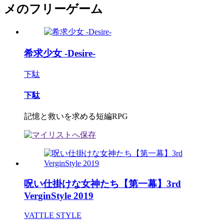
メのフリーゲーム
希求少女 -Desire-
下駄
下駄
記憶と救いを求める短編RPG
呪い仕掛けな女神たち【第一幕】3rd
VerginStyle 2019
VATTLE STYLE