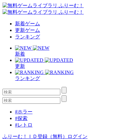
新着ゲーム
更新ゲーム
ランキング
新着
更新
ランキング
#ホラー
#探索
#レトロ
ふりーむ！ＩＤ登録（無料）
ログイン