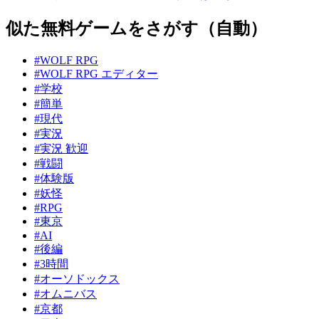
似た無料ゲームをさがす（自動）
#WOLF RPG
#WOLF RPG エディター
#学校
#簡単
#現代
#実況
#実況 歓迎
#戦闘
#体験版
#妖怪
#RPG
#東京
#AI
#後編
#3時間
#オーソドックス
#オムニバス
#京都