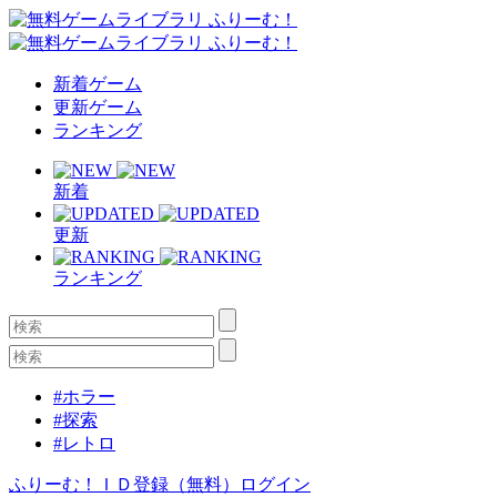
新着ゲーム
更新ゲーム
ランキング
新着
更新
ランキング
#ホラー
#探索
#レトロ
ふりーむ！ＩＤ登録（無料）
ログイン