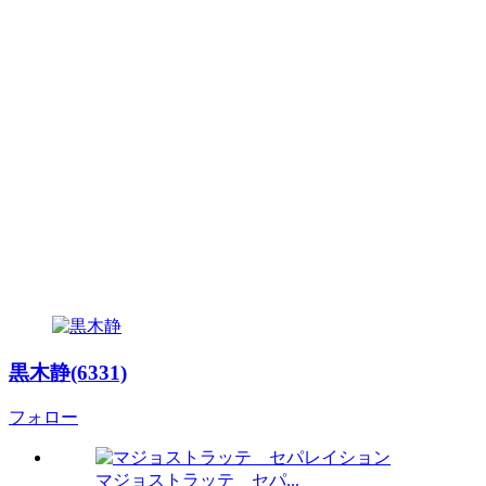
黒木静(6331)
フォロー
マジョストラッテ セパ...