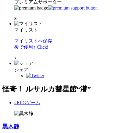
プレミアムサポーター
x
マイリスト
マイリストへ保存
後で便利♪ Click!
x
シェア
怪奇！ ルサルカ彗星館“潜”
#RPGゲーム
黒木静