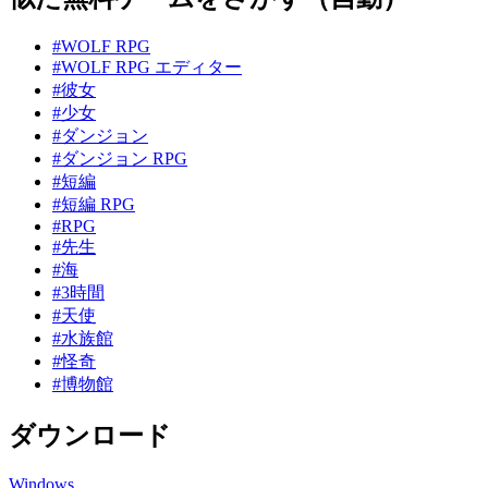
#WOLF RPG
#WOLF RPG エディター
#彼女
#少女
#ダンジョン
#ダンジョン RPG
#短編
#短編 RPG
#RPG
#先生
#海
#3時間
#天使
#水族館
#怪奇
#博物館
ダウンロード
Windows