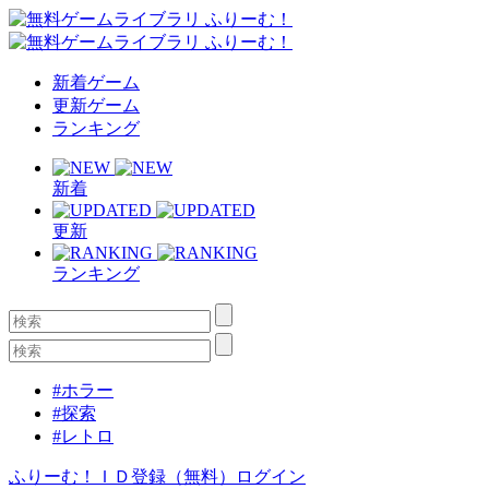
新着ゲーム
更新ゲーム
ランキング
新着
更新
ランキング
#ホラー
#探索
#レトロ
ふりーむ！ＩＤ登録（無料）
ログイン