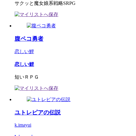
サクッと魔女娘系戦略SRPG
腹ペコ勇者
恋しい鯉
恋しい鯉
短いＲＰＧ
ユトレピアの伝説
k.imayui