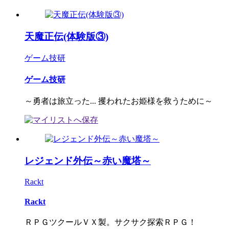
天魔正伝(体験版③)
ゲーム技研
ゲーム技研
～勇者は旅立った... 攫われたお姫様を救うために～
レジェンド外伝～赤い魔塔～
Rackt
Rackt
ＲＰＧツクールＶＸ製。サクサク探索ＲＰＧ！