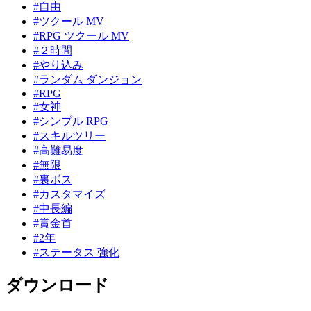
#自由
#ツクール MV
#RPG ツクール MV
#２時間
#やり込み
#ランダム ダンジョン
#RPG
#女神
#シンプル RPG
#スキルツリー
#高難易度
#無限
#裏ボス
#カスタマイズ
#中長編
#賞金首
#2年
#ステータス 強化
ダウンロード