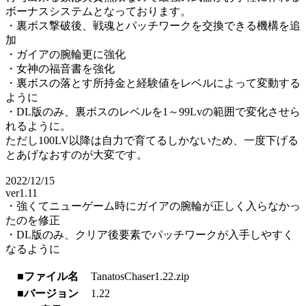
ボーナスシステムとなっております。
・裏ボス撃破後、戦魂とパッチワークを交換できる機構を追
加
・ガイアの腕輪更に強化
・女神の福音書を強化
・裏ボスの落とす所持金と経験値をレベルによって変動する
ように
・DL版のみ、裏ボスのレベルを1～99Lvの範囲で変化させら
れるように。
ただし100LV以降は自力で育てるしかないため、一度下げる
とあげなおすのが大変です。
2022/12/15
ver1.11
・強くてニューゲーム時にガイアの腕輪が正しく入らなかっ
たのを修正
・DL版のみ、クリア後要素でパッチワークが入手しやすく
なるように
■ファイル名
TanatosChaser1.22.zip
■バージョン
1.22