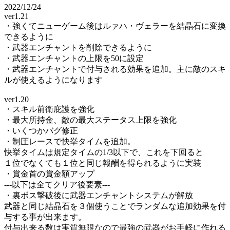
2022/12/24
ver1.21
・強くてニューゲーム後はルァハ・ヴェラーを結晶石に変換
できるように
・武器エンチャントを削除できるように
・武器エンチャントの上限を50に設定
・武器エンチャントで付与される効果を追加。主に敵のスキ
ルが使えるようになります
ver1.20
・スキル前衛庇護を強化
・最大所持金、敵の最大ステータス上限を強化
・いくつかバグ修正
・制圧レースで快挙タイムを追加。
快挙タイムは規定タイムの1/3以下で、これを下回ると
１位でなくても１位と同じ報酬を得られるように実装
・賞金首の賞金額アップ
---以下は全てクリア後要素---
・裏ボス撃破後に武器エンチャントシステムが解放
武器と同じ結晶石を３個使うことでランダムな追加効果を付
与する事が出来ます。
付与出来る数は実質無限なので最強の武器がお手軽に作れる