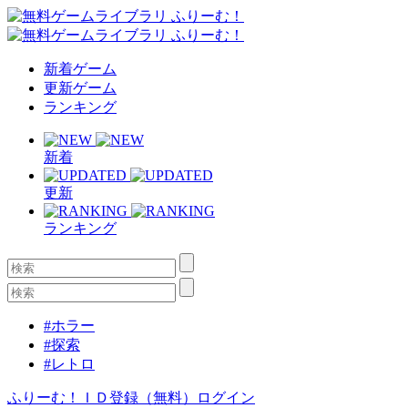
新着ゲーム
更新ゲーム
ランキング
新着
更新
ランキング
#ホラー
#探索
#レトロ
ふりーむ！ＩＤ登録（無料）
ログイン