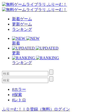
新着ゲーム
更新ゲーム
ランキング
新着
更新
ランキング
#ホラー
#探索
#レトロ
ふりーむ！ＩＤ登録（無料）
ログイン