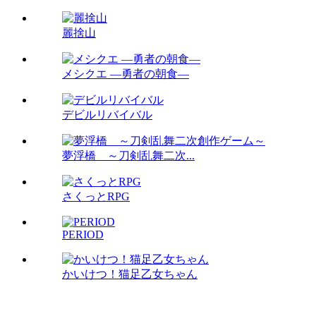
麗捨山
メシクエ ―勇者の朝食―
デビルリバイバル
夢浮橋 ～刀剣乱舞二次...
さくっとRPG
PERIOD
かいけつ！猫足乙女ちゃん