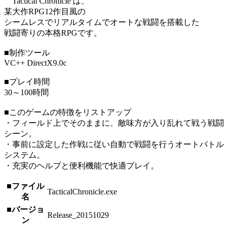
Tactical Chronicle は、
某大作RPG12作目風の
シームレスでリアルタイムでオートな戦闘を搭載した
戦闘寄りの本格RPGです。
■制作ツール
VC++ DirectX9.0c
■プレイ時間
30～100時間
■このゲームの特徴をリストアップ
・フィールド上でそのままに、敵味方が入り乱れて戦う戦闘
シーン。
・事前に設定した作戦に従い自動で戦闘を行うオートバトル
システム。
・充実のヘルプと便利機能で快適プレイ。
■ファイル
TacticalChronicle.exe
名
■バージョ
Release_20151029
ン