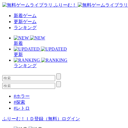
新着ゲーム
更新ゲーム
ランキング
新着
更新
ランキング
#ホラー
#探索
#レトロ
ふりーむ！ＩＤ登録（無料）
ログイン