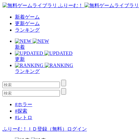
新着ゲーム
更新ゲーム
ランキング
新着
更新
ランキング
#ホラー
#探索
#レトロ
ふりーむ！ＩＤ登録（無料）
ログイン