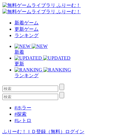
新着ゲーム
更新ゲーム
ランキング
新着
更新
ランキング
#ホラー
#探索
#レトロ
ふりーむ！ＩＤ登録（無料）
ログイン