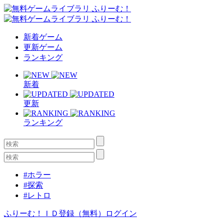
新着ゲーム
更新ゲーム
ランキング
新着
更新
ランキング
#ホラー
#探索
#レトロ
ふりーむ！ＩＤ登録（無料）
ログイン