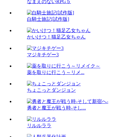
なまえのないRPG５
白騎士旅記[試作版]
かいけつ！猫足乙女ちゃん
マジキチゲー3
薬を取りに行こう～リメ...
ちょこっとダンジョン
勇者と魔王が戦う時-そし...
リルルララ