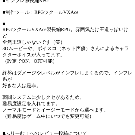
■インフレ系長編RPG
■制作ツール：RPGツクールVXAce
■
RPGツクールVXAce製長編RPG。雰囲気だけ王道っぽいけ
ど
全然王道じゃないです（笑）
3Dムービーや、ボイスコ（ネット声優）さんによるキャラ
クターボイスが入ってます。
（設定でON、OFF可能）
終盤はダメージやレベルがインフレしまくるので、インフレ
系が
好きな人は是非。
戦闘システムに少しクセがあるため、
難易度設定を入れてます。
ノーマルモードとイージーモードから選べます。
（難易度はゲーム中にいつでも変更可能）
■ふりーむ！へのレビュー投稿について