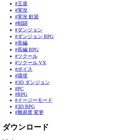
#王道
#実況
#実況 歓迎
#戦闘
#ダンジョン
#ダンジョン RPG
#長編
#長編 RPG
#ツクール
#ツクール VX
#ボイス
#環境
#3D ダンジョン
#PC
#RPG
#イージーモード
#3D RPG
#難易度 変更
ダウンロード