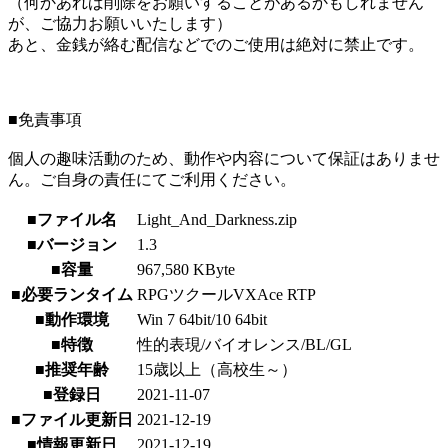
（何かあれば削除をお願いすることがあるかもしれません
が、ご協力お願いいたします）
あと、金銭が絡む配信などでのご使用は絶対に禁止です。
■免責事項
個人の趣味活動のため、動作や内容について保証はありませ
ん。ご自身の責任にてご利用ください。
■ファイル名
Light_And_Darkness.zip
■バージョン
1.3
■容量
967,580 KByte
■必要ランタイム
RPGツクールVXAce RTP
■動作環境
Win 7 64bit/10 64bit
■特徴
性的表現/バイオレンス/BL/GL
■推奨年齢
15歳以上（高校生～）
■登録日
2021-11-07
■ファイル更新日
2021-12-19
■情報更新日
2021-12-19