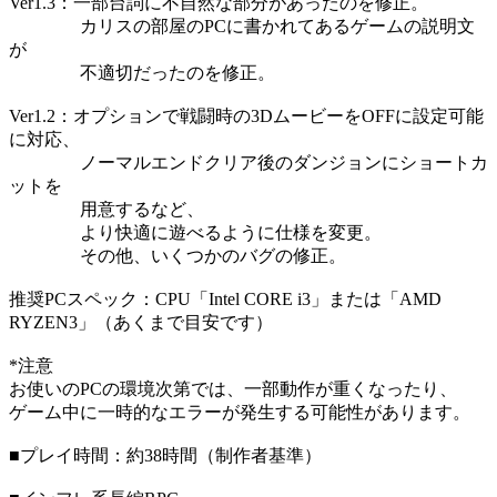
Ver1.3：一部台詞に不自然な部分があったのを修正。
カリスの部屋のPCに書かれてあるゲームの説明文
が
不適切だったのを修正。
Ver1.2：オプションで戦闘時の3DムービーをOFFに設定可能
に対応、
ノーマルエンドクリア後のダンジョンにショートカ
ットを
用意するなど、
より快適に遊べるように仕様を変更。
その他、いくつかのバグの修正。
推奨PCスペック：CPU「Intel CORE i3」または「AMD
RYZEN3」（あくまで目安です）
*注意
お使いのPCの環境次第では、一部動作が重くなったり、
ゲーム中に一時的なエラーが発生する可能性があります。
■プレイ時間：約38時間（制作者基準）