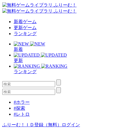
新着ゲーム
更新ゲーム
ランキング
新着
更新
ランキング
#ホラー
#探索
#レトロ
ふりーむ！ＩＤ登録（無料）
ログイン