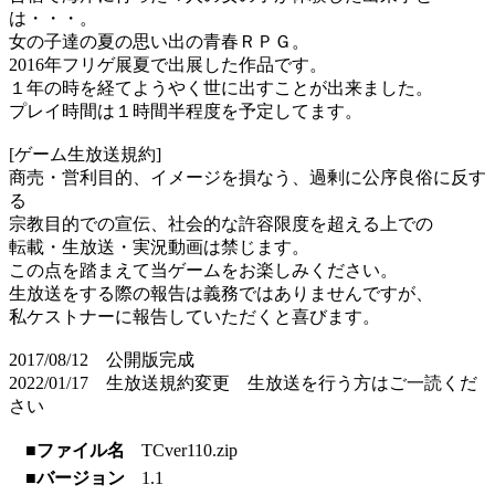
は・・・。
女の子達の夏の思い出の青春ＲＰＧ。
2016年フリゲ展夏で出展した作品です。
１年の時を経てようやく世に出すことが出来ました。
プレイ時間は１時間半程度を予定してます。
[ゲーム生放送規約]
商売・営利目的、イメージを損なう、過剰に公序良俗に反す
る
宗教目的での宣伝、社会的な許容限度を超える上での
転載・生放送・実況動画は禁じます。
この点を踏まえて当ゲームをお楽しみください。
生放送をする際の報告は義務ではありませんですが、
私ケストナーに報告していただくと喜びます。
2017/08/12 公開版完成
2022/01/17 生放送規約変更 生放送を行う方はご一読くだ
さい
■ファイル名
TCver110.zip
■バージョン
1.1