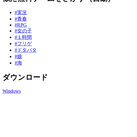
#実況
#青春
#RPG
#女の子
#１時間
#フリゲ
#ドタバタ
#娘
#海
ダウンロード
Windows