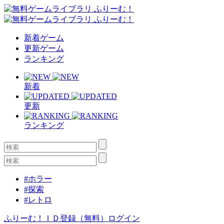
新着ゲーム
更新ゲーム
ランキング
新着
更新
ランキング
#ホラー
#探索
#レトロ
ふりーむ！ＩＤ登録（無料）
ログイン