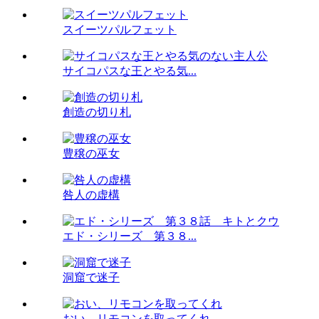
スイーツパルフェット
サイコパスな王とやる気...
創造の切り札
豊穣の巫女
咎人の虚構
エド・シリーズ 第３８...
洞窟で迷子
おい、リモコンを取ってくれ