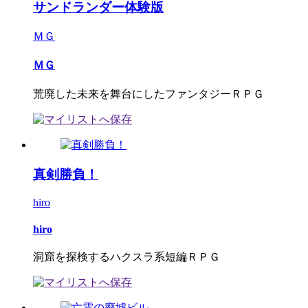
サンドランダー体験版
ＭＧ
ＭＧ
荒廃した未来を舞台にしたファンタジーＲＰＧ
真剣勝負！
hiro
hiro
洞窟を探検するハクスラ系短編ＲＰＧ