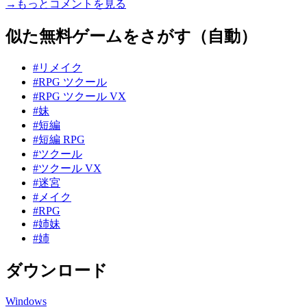
→もっとコメントを見る
似た無料ゲームをさがす（自動）
#リメイク
#RPG ツクール
#RPG ツクール VX
#妹
#短編
#短編 RPG
#ツクール
#ツクール VX
#迷宮
#メイク
#RPG
#姉妹
#姉
ダウンロード
Windows