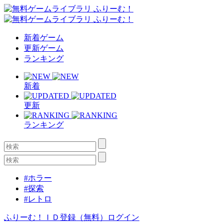
新着ゲーム
更新ゲーム
ランキング
新着
更新
ランキング
#ホラー
#探索
#レトロ
ふりーむ！ＩＤ登録（無料）
ログイン