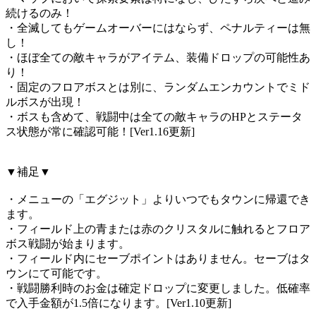
続けるのみ！
・全滅してもゲームオーバーにはならず、ペナルティーは無
し！
・ほぼ全ての敵キャラがアイテム、装備ドロップの可能性あ
り！
・固定のフロアボスとは別に、ランダムエンカウントでミド
ルボスが出現！
・ボスも含めて、戦闘中は全ての敵キャラのHPとステータ
ス状態が常に確認可能！[Ver1.16更新]
▼補足▼
・メニューの「エグジット」よりいつでもタウンに帰還でき
ます。
・フィールド上の青または赤のクリスタルに触れるとフロア
ボス戦闘が始まります。
・フィールド内にセーブポイントはありません。セーブはタ
ウンにて可能です。
・戦闘勝利時のお金は確定ドロップに変更しました。低確率
で入手金額が1.5倍になります。[Ver1.10更新]