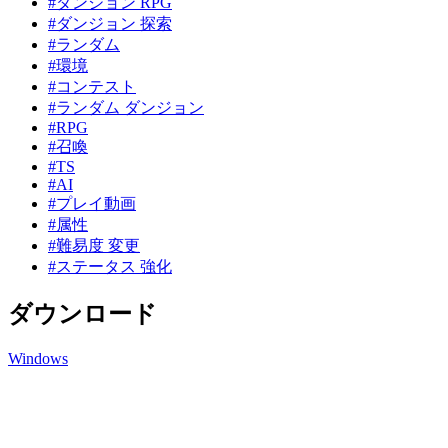
#ダンジョン RPG
#ダンジョン 探索
#ランダム
#環境
#コンテスト
#ランダム ダンジョン
#RPG
#召喚
#TS
#AI
#プレイ動画
#属性
#難易度 変更
#ステータス 強化
ダウンロード
Windows