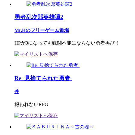
勇者乱次郎英雄譚2
Mr.Hのフリーゲーム道場
HPが0になっても戦闘不能にならない勇者再び！
Re -見捨てられた勇者-
丼
報われないRPG