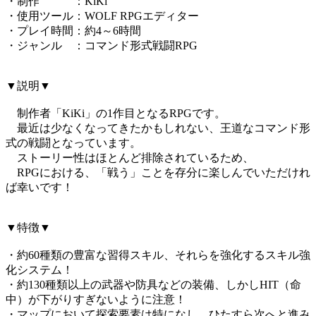
・制作 ：KiKi
・使用ツール：WOLF RPGエディター
・プレイ時間：約4～6時間
・ジャンル ：コマンド形式戦闘RPG
▼説明▼
制作者「KiKi」の1作目となるRPGです。
最近は少なくなってきたかもしれない、王道なコマンド形
式の戦闘となっています。
ストーリー性はほとんど排除されているため、
RPGにおける、「戦う」ことを存分に楽しんでいただけれ
ば幸いです！
▼特徴▼
・約60種類の豊富な習得スキル、それらを強化するスキル強
化システム！
・約130種類以上の武器や防具などの装備、しかしHIT（命
中）が下がりすぎないように注意！
・マップにおいて探索要素は特になし、ひたすら次へと進み