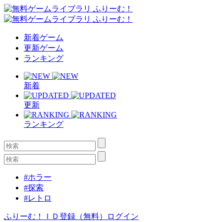
新着ゲーム
更新ゲーム
ランキング
新着
更新
ランキング
#ホラー
#探索
#レトロ
ふりーむ！ＩＤ登録（無料）
ログイン