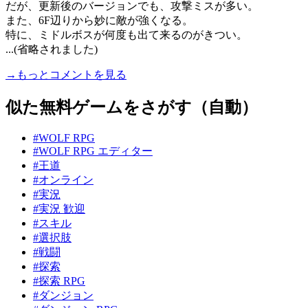
だが、更新後のバージョンでも、攻撃ミスが多い。
また、6F辺りから妙に敵が強くなる。
特に、ミドルボスが何度も出て来るのがきつい。
...(省略されました)
→もっとコメントを見る
似た無料ゲームをさがす（自動）
#WOLF RPG
#WOLF RPG エディター
#王道
#オンライン
#実況
#実況 歓迎
#スキル
#選択肢
#戦闘
#探索
#探索 RPG
#ダンジョン