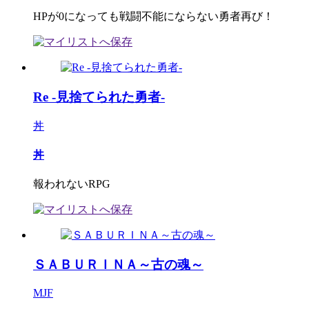
HPが0になっても戦闘不能にならない勇者再び！
Re -見捨てられた勇者-
丼
丼
報われないRPG
ＳＡＢＵＲＩＮＡ～古の魂～
MJF