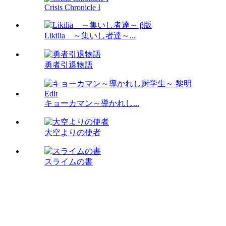
Crisis Chronicle I
Likilia ～集いし者達～...
勇者引退物語
キョーカマン～導かれし...
大空よりの使者
スライムの書