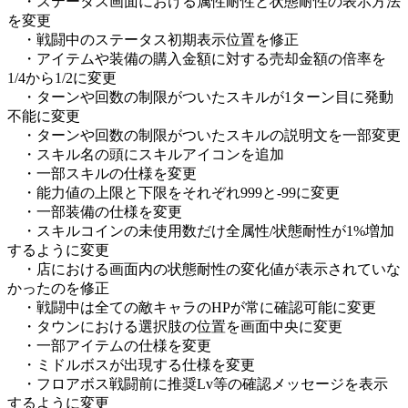
・ステータス画面における属性耐性と状態耐性の表示方法
を変更
・戦闘中のステータス初期表示位置を修正
・アイテムや装備の購入金額に対する売却金額の倍率を
1/4から1/2に変更
・ターンや回数の制限がついたスキルが1ターン目に発動
不能に変更
・ターンや回数の制限がついたスキルの説明文を一部変更
・スキル名の頭にスキルアイコンを追加
・一部スキルの仕様を変更
・能力値の上限と下限をそれぞれ999と-99に変更
・一部装備の仕様を変更
・スキルコインの未使用数だけ全属性/状態耐性が1%増加
するように変更
・店における画面内の状態耐性の変化値が表示されていな
かったのを修正
・戦闘中は全ての敵キャラのHPが常に確認可能に変更
・タウンにおける選択肢の位置を画面中央に変更
・一部アイテムの仕様を変更
・ミドルボスが出現する仕様を変更
・フロアボス戦闘前に推奨Lv等の確認メッセージを表示
するように変更