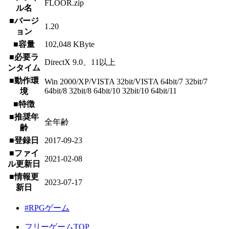
FLOOR.zip
ル名
■バージ
1.20
ョン
■容量
102,048 KByte
■必要ラ
DirectX 9.0、11以上
ンタイム
■動作環
Win 2000/XP/VISTA 32bit/VISTA 64bit/7 32bit/7
64bit/8 32bit/8 64bit/10 32bit/10 64bit/11
境
■特徴
■推奨年
全年齢
齢
■登録日
2017-09-23
■ファイ
2021-02-08
ル更新日
■情報更
2023-07-17
新日
#RPGゲーム
フリーゲームTOP