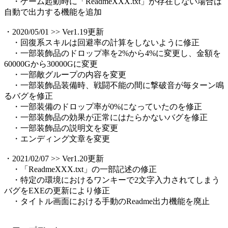
・ゲーム起動時に「ReadmeXXX.txt」が存在しない場合は
自動で出力する機能を追加
・2020/05/01 >> Ver1.19更新
・回復系スキルは回避率の計算をしないように修正
・一部装飾品のドロップ率を2%から4%に変更し、金額を
60000Gから30000Gに変更
・一部敵グループの内容を変更
・一部装飾品装備時、戦闘不能の間に撃破音が毎ターン鳴
るバグを修正
・一部装備のドロップ率が0%になっていたのを修正
・一部装飾品の効果が正常にはたらかないバグを修正
・一部装飾品の説明文を変更
・エンディング文章を変更
・2021/02/07 >> Ver1.20更新
・「ReadmeXXX.txt」の一部記述の修正
・特定の環境におけるワンキーで2文字入力されてしまう
バグをEXEの更新により修正
・タイトル画面における手動のReadme出力機能を廃止