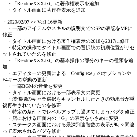
・「ReadmeXXX.txt」に著作権表示を追加
・タイトル画面に著作権表示を追加
・2020/02/07 >> Ver1.16更新
・一部のアイテムやスキルの説明文でのSPの表記をMPに
修正
・タイトル画面における著作権表示の2018を2017に修正
・特定の操作でタイトル画面での選択肢の初期位置がリセ
ットされていたのを修正
・「ReadmeXXX.txt」の基本操作の部分のキーの種類を追
加
・エディターの更新による「Config.exe」のオプションや
F4キーの挙動の更新
・一部BGMの音量を変更
・タイトル画面における一部表示文の変更
・装備欄のキャラ選択をキャンセルしたときの効果音が重
複再生されていたのを修正
・特定の条件下でレベルアップし過ぎてしまうバグを修正
・店における画面内の「G」の表示を小さめに変更
・ステータス画面における最深到達階数の表示が時々間違
って表示されるバグを修正