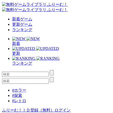
新着ゲーム
更新ゲーム
ランキング
新着
更新
ランキング
#ホラー
#探索
#レトロ
ふりーむ！ＩＤ登録（無料）
ログイン