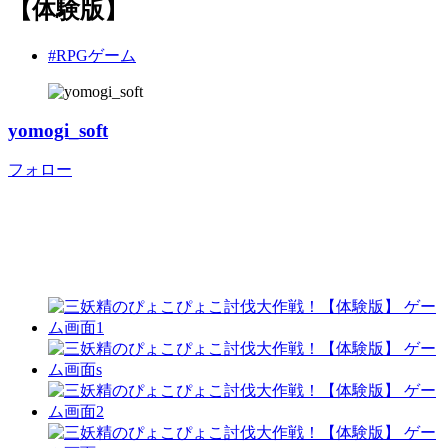
【体験版】
#RPGゲーム
yomogi_soft
フォロー