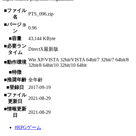
■ファイル
PTS_096.zip
名
■バージョ
0.96
ン
■容量
43,144 KByte
■必要ラン
DirectX最新版
タイム
Win XP/VISTA 32bit/VISTA 64bit/7 32bit/7 64bit/8
■動作環境
32bit/8 64bit/10 32bit/10 64bit
■特徴
■推奨年齢
全年齢
■登録日
2017-09-19
■ファイル
2021-08-29
更新日
■情報更新
2021-08-29
日
#RPGゲーム