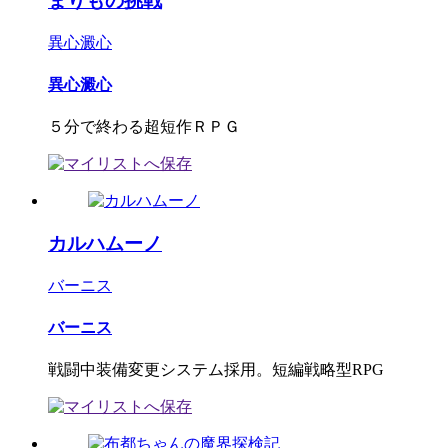
まりもの挑戦
異心澱心
異心澱心
５分で終わる超短作ＲＰＧ
カルハムーノ
バーニス
バーニス
戦闘中装備変更システム採用。短編戦略型RPG