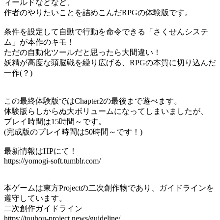
ィールドなどなど、
作者のやりたいことを詰めこんだRPGの体験版です。
条件を設定して自動で行動を命令できる「さくせんシステ
ム」が本作のキモ！
ただの自動化ツールだと思ったら大間違い！
妖精が高度な頭脳戦を繰り広げる、RPGの本質に切り込んだ
一作(？)
この最終体験版ではChapter2の最後まで遊べます。
体験版らしからぬ大ボリュームになってしまいましたが、
プレイ時間は15時間～です。
(完成版のプレイ時間は50時間～です！)
最新情報はHPにて！
https://yomogi-soft.tumblr.com/
本ゲームは東方Projectの二次創作物であり、ガイドラインを
遵守しています。
二次創作ガイドライン
https://touhou-project.news/guideline/