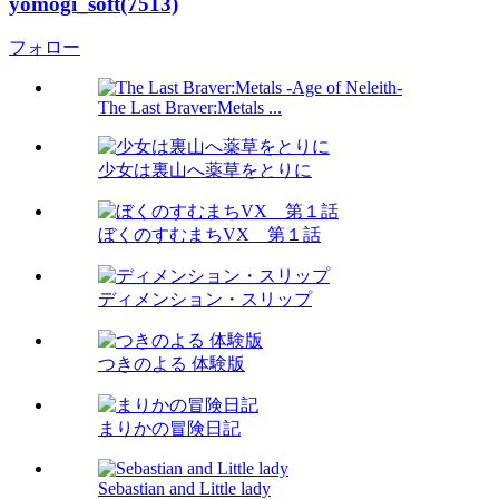
yomogi_soft(7513)
フォロー
The Last Braver:Metals ...
少女は裏山へ薬草をとりに
ぼくのすむまちVX 第１話
ディメンション・スリップ
つきのよる 体験版
まりかの冒険日記
Sebastian and Little lady