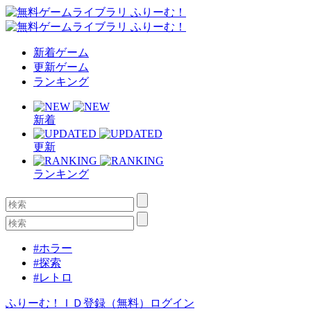
新着ゲーム
更新ゲーム
ランキング
新着
更新
ランキング
#ホラー
#探索
#レトロ
ふりーむ！ＩＤ登録（無料）
ログイン