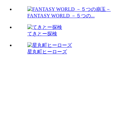
FANTASY WORLD －５つの...
てきとー探検
星丸町ヒーローズ