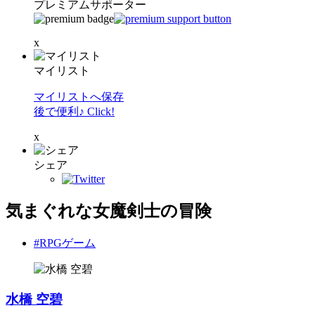
プレミアムサポーター
x
マイリスト
マイリストへ保存
後で便利♪ Click!
x
シェア
気まぐれな女魔剣士の冒険
#RPGゲーム
水橋 空碧