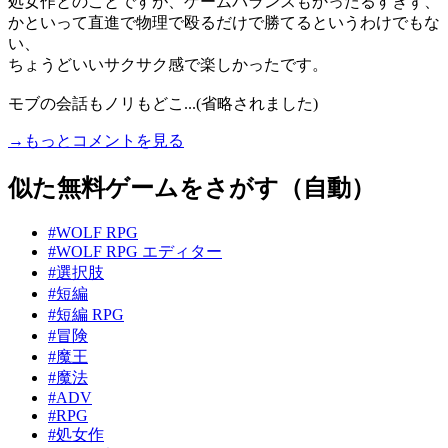
処女作とのことですが、ゲームバランスもかったるすぎず、
かといって直進で物理で殴るだけで勝てるというわけでもな
い、
ちょうどいいサクサク感で楽しかったです。
モブの会話もノリもどこ...(省略されました)
→もっとコメントを見る
似た無料ゲームをさがす（自動）
#WOLF RPG
#WOLF RPG エディター
#選択肢
#短編
#短編 RPG
#冒険
#魔王
#魔法
#ADV
#RPG
#処女作