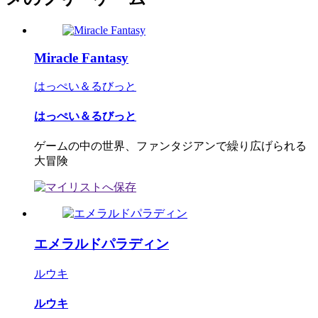
Miracle Fantasy
はっぺい＆るびっと
はっぺい＆るびっと
ゲームの中の世界、ファンタジアンで繰り広げられる
大冒険
エメラルドパラディン
ルウキ
ルウキ