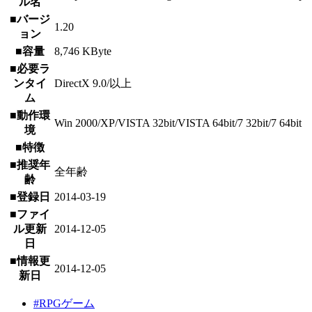
ル名
■バージ
1.20
ョン
■容量
8,746 KByte
■必要ラ
ンタイ
DirectX 9.0/以上
ム
■動作環
Win 2000/XP/VISTA 32bit/VISTA 64bit/7 32bit/7 64bit
境
■特徴
■推奨年
全年齢
齢
■登録日
2014-03-19
■ファイ
ル更新
2014-12-05
日
■情報更
2014-12-05
新日
#RPGゲーム