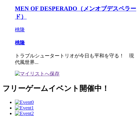
MEN OF DESPERADO（メンオブデスペラー
ド）
桃隆
桃隆
トラブルシュータートリオが今日も平和を守る！ 現
代風世界...
フリーゲームイベント開催中！