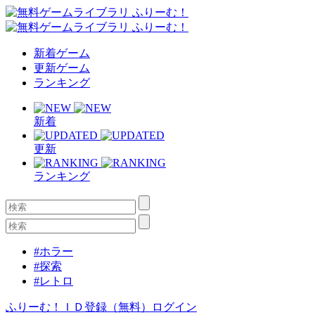
新着ゲーム
更新ゲーム
ランキング
新着
更新
ランキング
#ホラー
#探索
#レトロ
ふりーむ！ＩＤ登録（無料）
ログイン