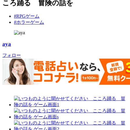
ころ踊る 冒険の話を
#RPGゲーム
#ホラーゲーム
aya
フォロー