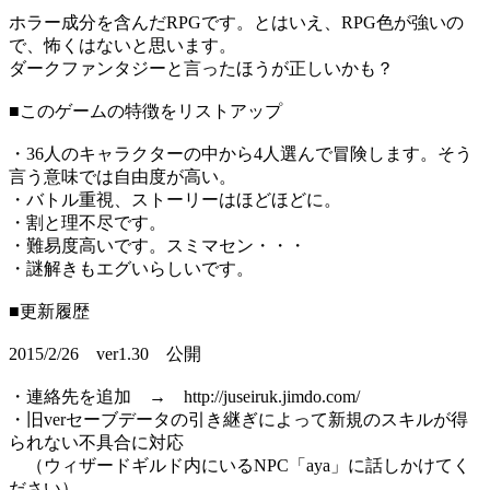
ホラー成分を含んだRPGです。とはいえ、RPG色が強いの
で、怖くはないと思います。
ダークファンタジーと言ったほうが正しいかも？
■このゲームの特徴をリストアップ
・36人のキャラクターの中から4人選んで冒険します。そう
言う意味では自由度が高い。
・バトル重視、ストーリーはほどほどに。
・割と理不尽です。
・難易度高いです。スミマセン・・・
・謎解きもエグいらしいです。
■更新履歴
2015/2/26 ver1.30 公開
・連絡先を追加 → http://juseiruk.jimdo.com/
・旧verセーブデータの引き継ぎによって新規のスキルが得
られない不具合に対応
（ウィザードギルド内にいるNPC「aya」に話しかけてく
ださい）