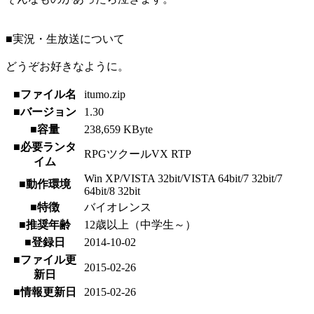
■実況・生放送について
どうぞお好きなように。
■ファイル名
itumo.zip
■バージョン
1.30
■容量
238,659 KByte
■必要ランタ
RPGツクールVX RTP
イム
Win XP/VISTA 32bit/VISTA 64bit/7 32bit/7
■動作環境
64bit/8 32bit
■特徴
バイオレンス
■推奨年齢
12歳以上（中学生～）
■登録日
2014-10-02
■ファイル更
2015-02-26
新日
■情報更新日
2015-02-26