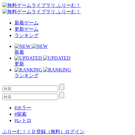
新着ゲーム
更新ゲーム
ランキング
新着
更新
ランキング
#ホラー
#探索
#レトロ
ふりーむ！ＩＤ登録（無料）
ログイン