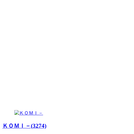
ＫＯＭＩ－(3274)