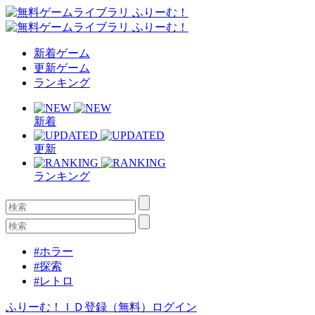
新着ゲーム
更新ゲーム
ランキング
新着
更新
ランキング
#ホラー
#探索
#レトロ
ふりーむ！ＩＤ登録（無料）
ログイン