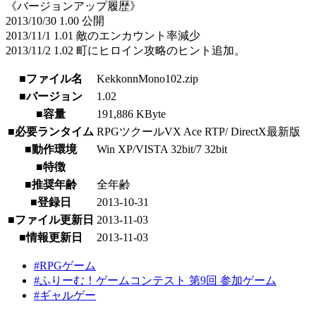
《バージョンアップ履歴》
2013/10/30 1.00 公開
2013/11/1 1.01 敵のエンカウント率減少
2013/11/2 1.02 町にヒロイン攻略のヒント追加。
■ファイル名
KekkonnMono102.zip
■バージョン
1.02
■容量
191,886 KByte
■必要ランタイム
RPGツクールVX Ace RTP/ DirectX最新版
■動作環境
Win XP/VISTA 32bit/7 32bit
■特徴
■推奨年齢
全年齢
■登録日
2013-10-31
■ファイル更新日
2013-11-03
■情報更新日
2013-11-03
#RPGゲーム
#ふりーむ！ゲームコンテスト 第9回 参加ゲーム
#ギャルゲー