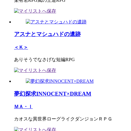
某有名RPG風の王道RPG
アスナとマシュハドの遺跡
＜Ｋ＞
ありそうでなさげな短編RPG
夢幻探求INNOCENT×DREAM
ＭＡ・Ｉ
カオスな異世界ローグライクダンジョンＲＰＧ