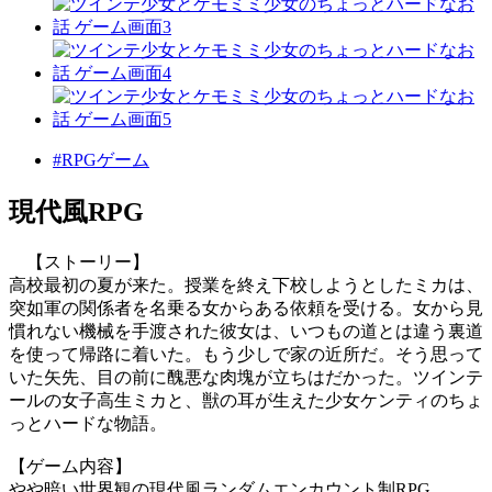
#RPGゲーム
現代風RPG
【ストーリー】
高校最初の夏が来た。授業を終え下校しようとしたミカは、
突如軍の関係者を名乗る女からある依頼を受ける。女から見
慣れない機械を手渡された彼女は、いつもの道とは違う裏道
を使って帰路に着いた。もう少しで家の近所だ。そう思って
いた矢先、目の前に醜悪な肉塊が立ちはだかった。ツインテ
ールの女子高生ミカと、獣の耳が生えた少女ケンティのちょ
っとハードな物語。
【ゲーム内容】
やや暗い世界観の現代風ランダムエンカウント制RPG。