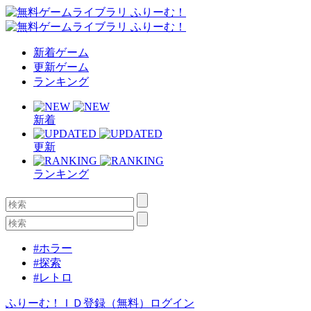
新着ゲーム
更新ゲーム
ランキング
新着
更新
ランキング
#ホラー
#探索
#レトロ
ふりーむ！ＩＤ登録（無料）
ログイン