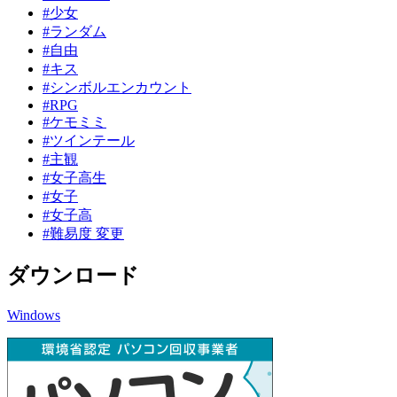
#少女
#ランダム
#自由
#キス
#シンボルエンカウント
#RPG
#ケモミミ
#ツインテール
#主観
#女子高生
#女子
#女子高
#難易度 変更
ダウンロード
Windows