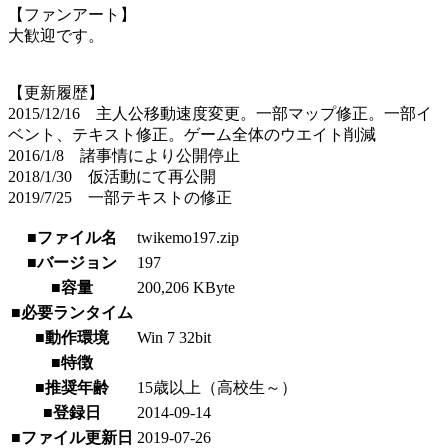
【ファンアート】
大歓迎です。
【更新履歴】
2015/12/16 主人公移動速度変更。一部マップ修正。一部イ
ベント、テキスト修正。ゲーム全体のウエイト削減
2016/1/8 諸事情により公開停止
2018/1/30 仮活動にて再公開
2019/7/25 一部テキストの修正
■ファイル名
twikemo197.zip
■バージョン
197
■容量
200,206 KByte
■必要ランタイム
■動作環境
Win 7 32bit
■特徴
■推奨年齢
15歳以上（高校生～）
■登録日
2014-09-14
■ファイル更新日
2019-07-26