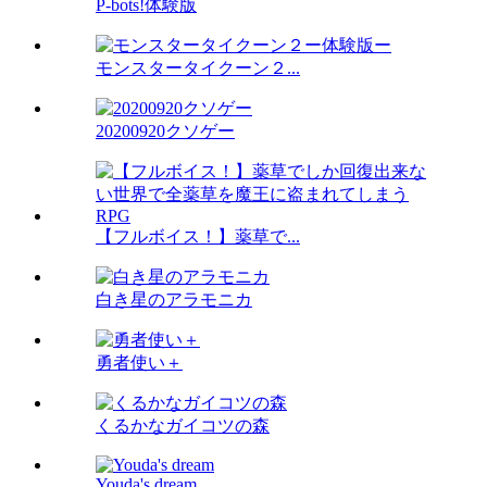
P-bots!体験版
モンスタータイクーン２...
20200920クソゲー
【フルボイス！】薬草で...
白き星のアラモニカ
勇者使い＋
くるかなガイコツの森
Youda's dream