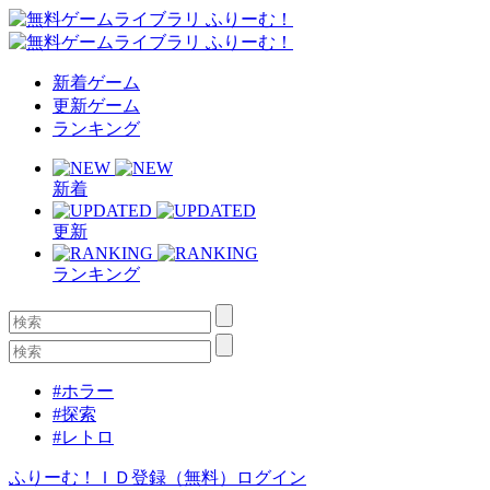
新着ゲーム
更新ゲーム
ランキング
新着
更新
ランキング
#ホラー
#探索
#レトロ
ふりーむ！ＩＤ登録（無料）
ログイン