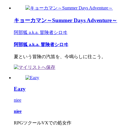
キョーカマン～Summer Days Adventure～
阿部狐 a.k.a. 冒険者シロヰ
阿部狐 a.k.a. 冒険者シロヰ
夏という冒険の汽笛を、今鳴らしに往こう。
Eazy
niee
niee
RPGツクールVXでの処女作