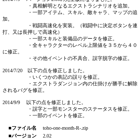
・真相解明となるエクストラシナリオを追加。
・一部アイテム、スキル、敵キャラ、マップの追
加。
・戦闘高速化を実装。（戦闘中に決定ボタンを連
打、又は長押しで高速化）
・一部スキルと装備品のデータを修正。
・全キャラクターのレベル上限値を３５から４０
に修正。
・その他イベントの不具合、誤字脱字の修正。
2014/7/20 以下の点を修正しました。
・いくつかの表記の誤りを修正。
・エクストラダンジョン内の仕掛けが勝手に解除
されるバグを修正。
2014/9/9 以下の点を修正しました。
・誤字と一部モンスターのステータスを修正。
・一部のイベントを修正。
■ファイル名
toho-one-month-R-.zip
■バージョン
2.02