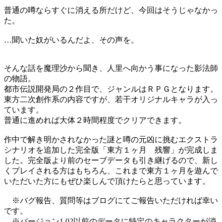
普通の噂ならすぐに消える所だけど、今回はそうじゃなかっ
た。
…聞いた奴がいるんだよ、その声を。
そんな話を魔理沙から聞き、人里へ向かう事になった影法師
の物語。
都市伝説開発局の２作目で、ジャンルはＲＰＧとなります。
東方二次創作系の内容ですが、若干オリジナルキャラが入っ
ています。
普通に進めれば大体２時間程度でクリアできます。
作中で解き明かされなかった謎と噂の元凶に挑むエクストラ
シナリオを追加した完全版「東方１ヶ月 残響」が完成しま
した。完全版より前のセーブデータも引き継げるので、新し
くプレイされる方はもちろん、これまで東方１ヶ月を遊んで
いただいた方にもぜひ楽しんで頂けたらと思っています。
※バグ報告、質問等はブログにてご報告いただければ幸い
です。
※バージョン1.02以前のデータに特定のキャラクターが消