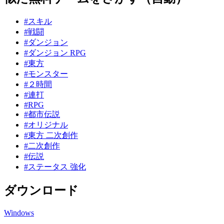
#スキル
#戦闘
#ダンジョン
#ダンジョン RPG
#東方
#モンスター
#２時間
#連打
#RPG
#都市伝説
#オリジナル
#東方 二次創作
#二次創作
#伝説
#ステータス 強化
ダウンロード
Windows