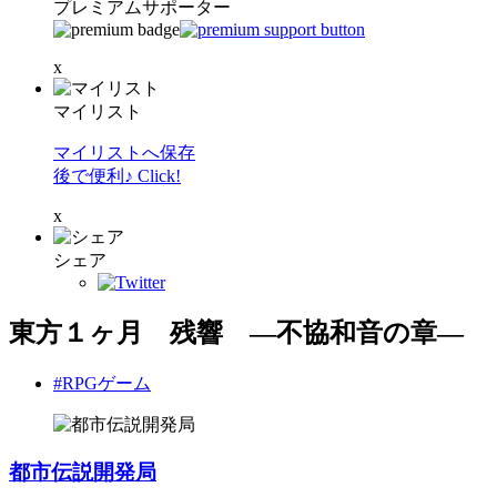
プレミアムサポーター
x
マイリスト
マイリストへ保存
後で便利♪ Click!
x
シェア
東方１ヶ月 残響 ―不協和音の章―
#RPGゲーム
都市伝説開発局