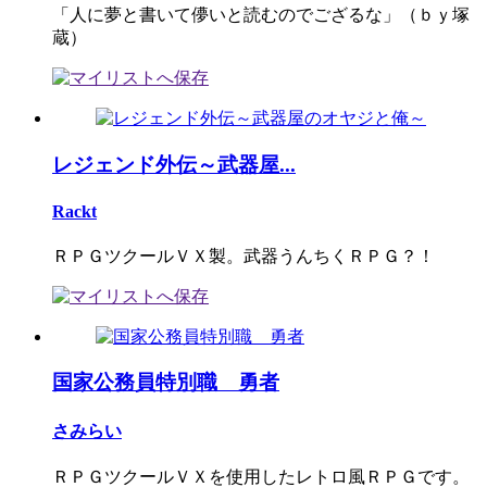
「人に夢と書いて儚いと読むのでござるな」（ｂｙ塚
蔵）
レジェンド外伝～武器屋...
Rackt
ＲＰＧツクールＶＸ製。武器うんちくＲＰＧ？！
国家公務員特別職 勇者
さみらい
ＲＰＧツクールＶＸを使用したレトロ風ＲＰＧです。