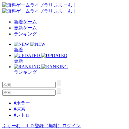
新着ゲーム
更新ゲーム
ランキング
新着
更新
ランキング
#ホラー
#探索
#レトロ
ふりーむ！ＩＤ登録（無料）
ログイン