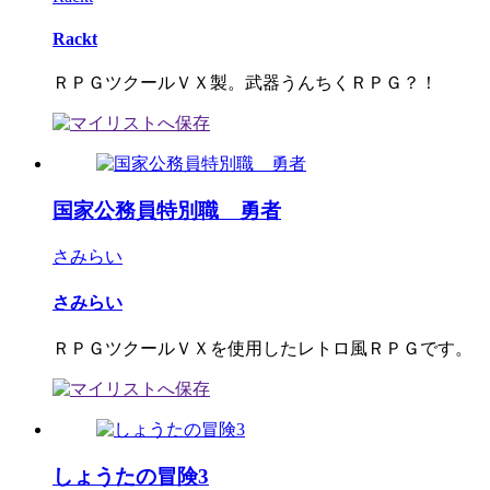
Rackt
ＲＰＧツクールＶＸ製。武器うんちくＲＰＧ？！
国家公務員特別職 勇者
さみらい
さみらい
ＲＰＧツクールＶＸを使用したレトロ風ＲＰＧです。
しょうたの冒険3