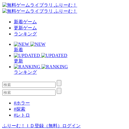
新着ゲーム
更新ゲーム
ランキング
新着
更新
ランキング
#ホラー
#探索
#レトロ
ふりーむ！ＩＤ登録（無料）
ログイン