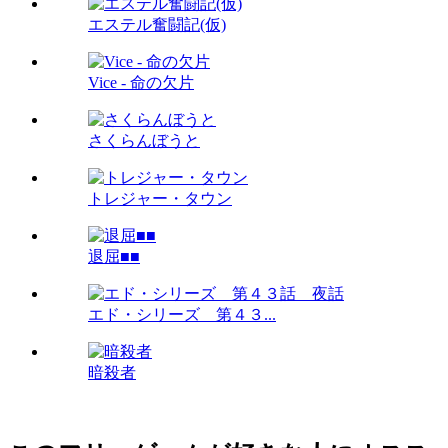
エステル奮闘記(仮)
Vice - 命の欠片
さくらんぼうと
トレジャー・タウン
退屈■■
エド・シリーズ 第４３...
暗殺者