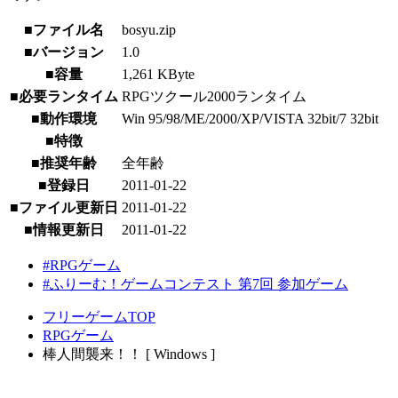
■ファイル名
bosyu.zip
■バージョン
1.0
■容量
1,261 KByte
■必要ランタイム
RPGツクール2000ランタイム
■動作環境
Win 95/98/ME/2000/XP/VISTA 32bit/7 32bit
■特徴
■推奨年齢
全年齢
■登録日
2011-01-22
■ファイル更新日
2011-01-22
■情報更新日
2011-01-22
#RPGゲーム
#ふりーむ！ゲームコンテスト 第7回 参加ゲーム
フリーゲームTOP
RPGゲーム
棒人間襲来！！ [ Windows ]