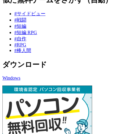
#サイドビュー
#戦闘
#短編
#短編 RPG
#自作
#RPG
#棒人間
ダウンロード
Windows