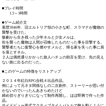
■プレイ時間
1.5～3時間
■ゲーム紹介文
葱歴3946年、旧エルトリア領の小さな町、スラマナが魔物の
襲撃を受けた。
惨劇から生き残った少年ネルと少女メルは、
街を襲った魔物は人間が召喚したものだった事を目撃する。
襲撃者たちに復讐心を燃やすメルと、帰る家を失った事に肩
を落とすネル。
２人は偶然通りかかった旅人ハチュの助言を受け、先の見え
ない旅に出るのだった。
■このゲームの特徴をリストアップ
２０１４年紅白RPG合戦４出品作品。
例によって元ネタ関係なしの二次創作、ストーリーが思い付
かないのでいったんあきらめたけど
締め切りぎりぎりになって制作再開し、ほぼ即興で作った作
品。
サイドビュー形式アクティブタイムバトルで敵も動くように