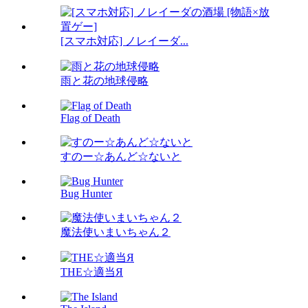
[スマホ対応] ノレイーダ...
雨と花の地球侵略
Flag of Death
すのー☆あんど☆ないと
Bug Hunter
魔法使いまいちゃん２
THE☆適当Я