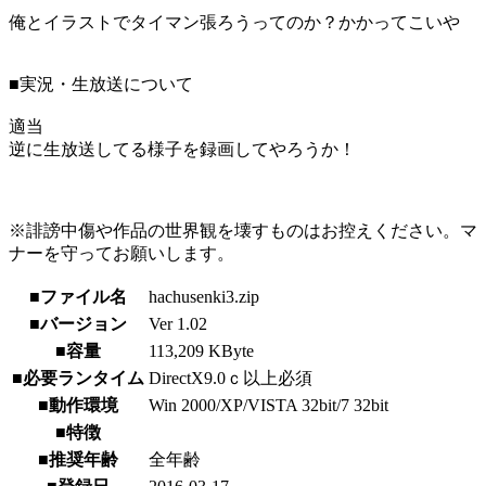
俺とイラストでタイマン張ろうってのか？かかってこいや
■実況・生放送について
適当
逆に生放送してる様子を録画してやろうか！
※誹謗中傷や作品の世界観を壊すものはお控えください。マ
ナーを守ってお願いします。
■ファイル名
hachusenki3.zip
■バージョン
Ver 1.02
■容量
113,209 KByte
■必要ランタイム
DirectX9.0ｃ以上必須
■動作環境
Win 2000/XP/VISTA 32bit/7 32bit
■特徴
■推奨年齢
全年齢