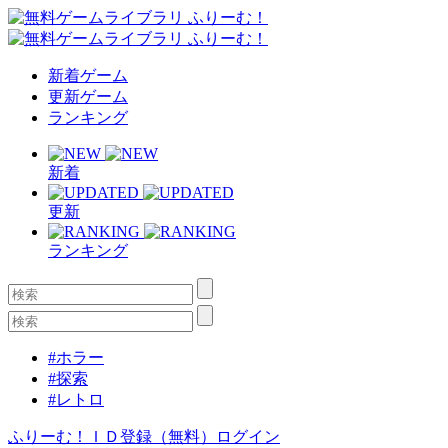
新着ゲーム
更新ゲーム
ランキング
新着
更新
ランキング
#ホラー
#探索
#レトロ
ふりーむ！ＩＤ登録（無料）
ログイン