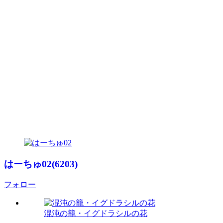
はーちゅ02(6203)
フォロー
混沌の籠・イグドラシルの花