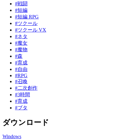
#戦闘
#短編
#短編 RPG
#ツクール
#ツクール VX
#ネタ
#魔女
#魔物
#森
#育成
#自由
#RPG
#召喚
#二次創作
#3時間
#育成
#ブタ
ダウンロード
Windows