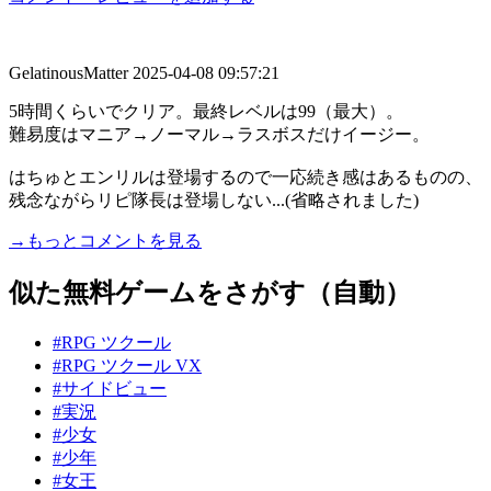
GelatinousMatter
2025-04-08 09:57:21
5時間くらいでクリア。最終レベルは99（最大）。
難易度はマニア→ノーマル→ラスボスだけイージー。
はちゅとエンリルは登場するので一応続き感はあるものの、
残念ながらリピ隊長は登場しない...(省略されました)
→もっとコメントを見る
似た無料ゲームをさがす（自動）
#RPG ツクール
#RPG ツクール VX
#サイドビュー
#実況
#少女
#少年
#女王