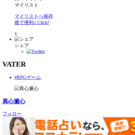
マイリスト
マイリストへ保存
後で便利♪ Click!
x
シェア
VATER
#RPGゲーム
異心澱心
フォロー