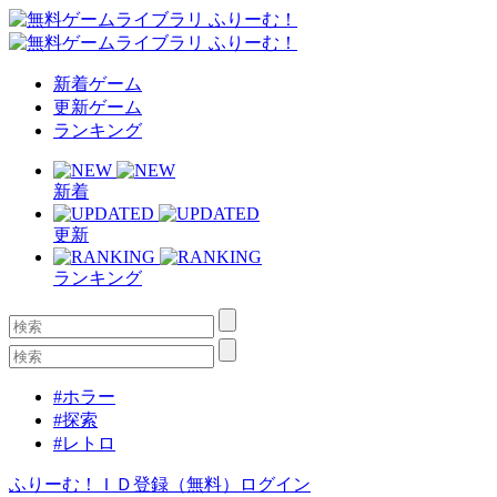
新着ゲーム
更新ゲーム
ランキング
新着
更新
ランキング
#ホラー
#探索
#レトロ
ふりーむ！ＩＤ登録（無料）
ログイン