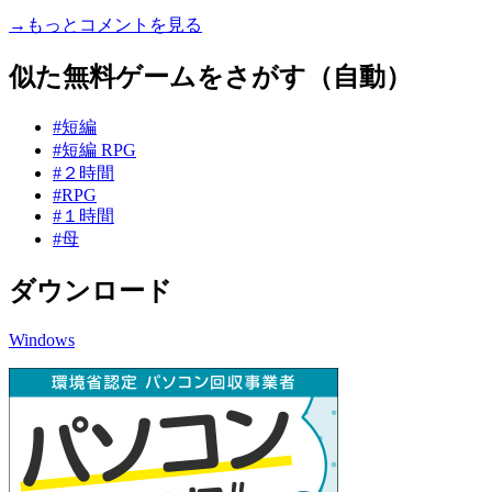
→もっとコメントを見る
似た無料ゲームをさがす（自動）
#短編
#短編 RPG
#２時間
#RPG
#１時間
#母
ダウンロード
Windows