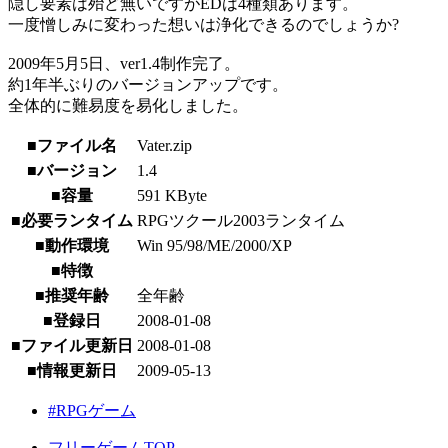
隠し要素は殆ど無いですがEDは4種類あります。
一度憎しみに変わった想いは浄化できるのでしょうか?
2009年5月5日、ver1.4制作完了。
約1年半ぶりのバージョンアップです。
全体的に難易度を易化しました。
■ファイル名
Vater.zip
■バージョン
1.4
■容量
591 KByte
■必要ランタイム
RPGツクール2003ランタイム
■動作環境
Win 95/98/ME/2000/XP
■特徴
■推奨年齢
全年齢
■登録日
2008-01-08
■ファイル更新日
2008-01-08
■情報更新日
2009-05-13
#RPGゲーム
フリーゲームTOP