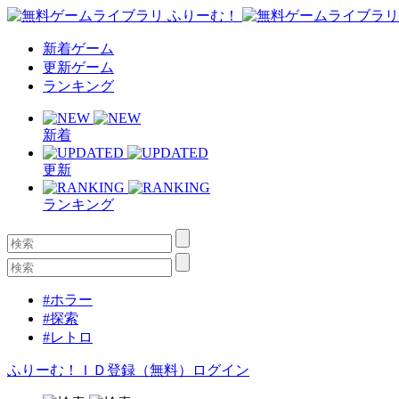
新着ゲーム
更新ゲーム
ランキング
新着
更新
ランキング
#ホラー
#探索
#レトロ
ふりーむ！ＩＤ登録（無料）
ログイン