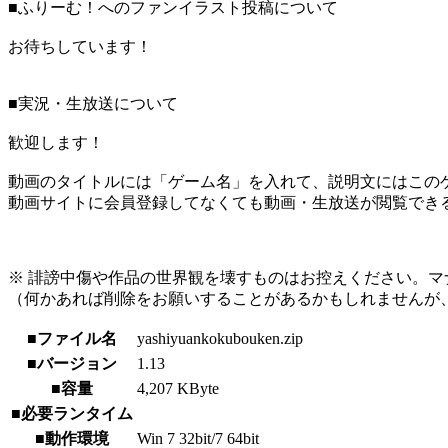
■ふりーむ！へのファンイラスト投稿について
お待ちしています！
■実況・生放送について
歓迎します！
動画のタイトルには「ゲーム名」を入れて、説明文にはこのゲ
動画サイトに会員登録してなくても動画・生放送が閲覧でき
※ 誹謗中傷や作品の世界観を壊すものはお控えください。マ
（何かあれば削除をお願いすることがあるかもしれませんが
■ファイル名
yashiyuankokubouken.zip
■バージョン
1.13
■容量
4,207 KByte
■必要ランタイム
■動作環境
Win 7 32bit/7 64bit