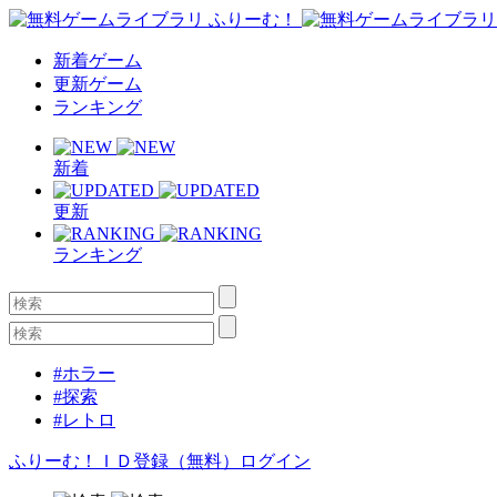
新着ゲーム
更新ゲーム
ランキング
新着
更新
ランキング
#ホラー
#探索
#レトロ
ふりーむ！ＩＤ登録（無料）
ログイン