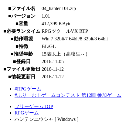
■ファイル名
04_hanten101.zip
■バージョン
1.01
■容量
412,399 KByte
■必要ランタイム
RPGツクールVX RTP
■動作環境
Win 7 32bit/7 64bit/8 32bit/8 64bit
■特徴
BL/GL
■推奨年齢
15歳以上（高校生～）
■登録日
2016-11-05
■ファイル更新日
2016-11-12
■情報更新日
2016-11-12
#RPGゲーム
#ふりーむ！ゲームコンテスト 第12回 参加ゲーム
フリーゲームTOP
RPGゲーム
ハンテンユウシャ [ Windows ]