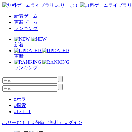
新着ゲーム
更新ゲーム
ランキング
新着
更新
ランキング
#ホラー
#探索
#レトロ
ふりーむ！ＩＤ登録（無料）
ログイン