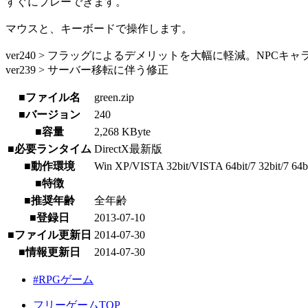
すぐにプレーできます。
マウスと、キーボードで操作します。
ver240 > フラッグによるデメリットを大幅に軽減。NPCキ
ver239 > サーバー移転に伴う修正
■ファイル名
green.zip
■バージョン
240
■容量
2,268 KByte
■必要ランタイム
DirectX最新版
■動作環境
Win XP/VISTA 32bit/VISTA 64bit/7 32bit/7 64bit
■特徴
■推奨年齢
全年齢
■登録日
2013-07-10
■ファイル更新日
2014-07-30
■情報更新日
2014-07-30
#RPGゲーム
フリーゲームTOP