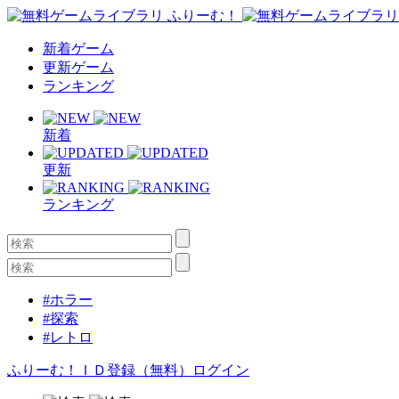
新着ゲーム
更新ゲーム
ランキング
新着
更新
ランキング
#ホラー
#探索
#レトロ
ふりーむ！ＩＤ登録（無料）
ログイン