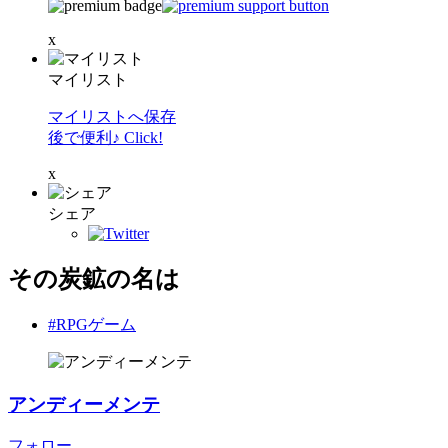
x
マイリスト
マイリストへ保存
後で便利♪ Click!
x
シェア
その炭鉱の名は
#RPGゲーム
アンディーメンテ
フォロー