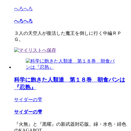
へろへろ
へろへろ
３人の天空人が復活した魔王を倒しに行く中編ＲＰ
Ｇ。
科学に飽きた人類達 第１８巻 朝食パンは
『忍熟』
サイダーの雫
サイダーの雫
『火無』と『黒曜』の新武器対応版。緑・水色・緋色
のKAGAPOT...