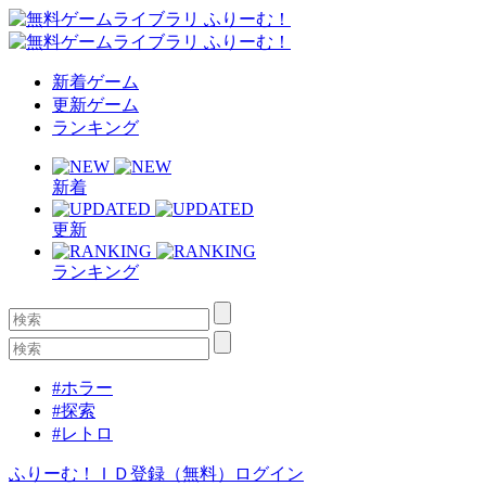
新着ゲーム
更新ゲーム
ランキング
新着
更新
ランキング
#ホラー
#探索
#レトロ
ふりーむ！ＩＤ登録（無料）
ログイン