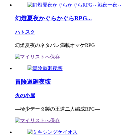
幻燈夏夜かぐらかぐらRPG...
ハトスク
幻燈夏夜のネタバレ満載オマケRPG
冒険道廻夜壊
火の小屋
―極少データ製の王道二人編成RPG―