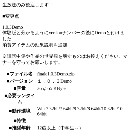
生放送のみ歓迎します！
■変更点
1.0.3Demo
体験版と分かるようにversionナンバーの後にDemoと付けま
した
消費アイテムの効果説明を追加
※誹謗中傷や作品の世界観を壊すものはお控えください。マ
ナーを守ってお願いします。
■ファイル名
finale1.0.3Demo.zip
■バージョン
１．０．３Demo
■容量
365,555 KByte
■必要ランタイ
ム
Win 7 32bit/7 64bit/8 32bit/8 64bit/10 32bit/10
■動作環境
64bit
■特徴
■推奨年齢
12歳以上（中学生～）