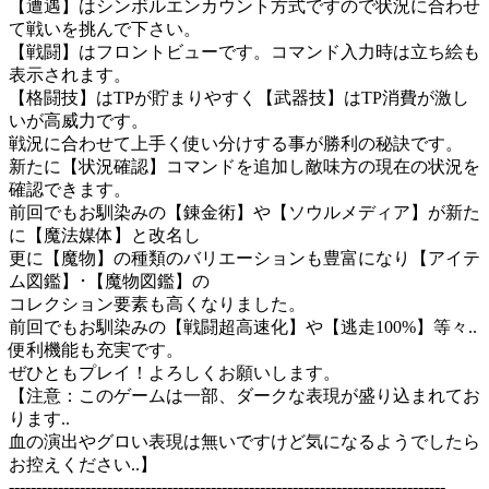
【遭遇】はシンボルエンカウント方式ですので状況に合わせ
て戦いを挑んで下さい。
【戦闘】はフロントビューです。コマンド入力時は立ち絵も
表示されます。
【格闘技】はTPが貯まりやすく【武器技】はTP消費が激し
いが高威力です。
戦況に合わせて上手く使い分けする事が勝利の秘訣です。
新たに【状況確認】コマンドを追加し敵味方の現在の状況を
確認できます。
前回でもお馴染みの【錬金術】や【ソウルメディア】が新た
に【魔法媒体】と改名し
更に【魔物】の種類のバリエーションも豊富になり【アイテ
ム図鑑】･【魔物図鑑】の
コレクション要素も高くなりました。
前回でもお馴染みの【戦闘超高速化】や【逃走100%】等々..
便利機能も充実です。
ぜひともプレイ！よろしくお願いします。
【注意：このゲームは一部、ダークな表現が盛り込まれてお
ります..
血の演出やグロい表現は無いですけど気になるようでしたら
お控えください..】
--------------------------------------------------------------------------------