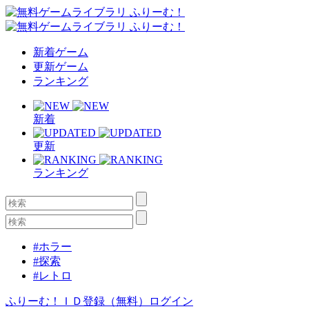
新着ゲーム
更新ゲーム
ランキング
新着
更新
ランキング
#ホラー
#探索
#レトロ
ふりーむ！ＩＤ登録（無料）
ログイン