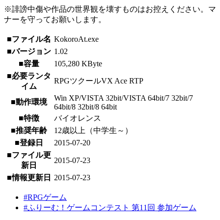
※誹謗中傷や作品の世界観を壊すものはお控えください。マ
ナーを守ってお願いします。
■ファイル名
KokoroAt.exe
■バージョン
1.02
■容量
105,280 KByte
■必要ランタ
RPGツクールVX Ace RTP
イム
Win XP/VISTA 32bit/VISTA 64bit/7 32bit/7
■動作環境
64bit/8 32bit/8 64bit
■特徴
バイオレンス
■推奨年齢
12歳以上（中学生～）
■登録日
2015-07-20
■ファイル更
2015-07-23
新日
■情報更新日
2015-07-23
#RPGゲーム
#ふりーむ！ゲームコンテスト 第11回 参加ゲーム