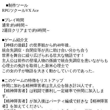
■制作ツール
RPGツクールVX Ace
■プレイ時間
通常:約4時間～
2週目クリアまで:約6時間～
■ゲーム紹介文
【神様の遊戯】の世界観から約48年後..
統合失調症・自閉症等が共に助け合い分かち合う
世界を舞台に繰り広げられる壮大な物語です！
主人公は前作の登場人物の孫娘で統合失調症を患いながらも
心理士の免許を取得した新米心理士で
この女の子が物語を大きく動かしていくのであった..
■このゲームの特徴をリストアップ
仲間に加わる精神障害者は主人公を除き計24人です。
【精神障害者】は戦闘で勝利し一定確率で仲間に加入しま
す。
【精神障害者】が加入後はパーティ編成で好きな【精神障害
者】を加えてください。