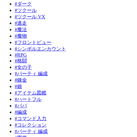
#ダーク
#ツクール
#ツクール VX
#逃走
#魔法
#魔物
#フロントビュー
#シンボルエンカウント
#RPG
#格闘
#女の子
#パーティ 編成
#錬金
#娘
#アイテム図鑑
#ハートフル
#パパ
#編成
#コマンド入力
#コレクション
#パーティ 編成