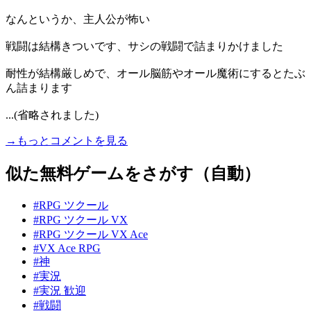
なんというか、主人公が怖い
戦闘は結構きついです、サシの戦闘で詰まりかけました
耐性が結構厳しめで、オール脳筋やオール魔術にするとたぶ
ん詰まります
...(省略されました)
→もっとコメントを見る
似た無料ゲームをさがす（自動）
#RPG ツクール
#RPG ツクール VX
#RPG ツクール VX Ace
#VX Ace RPG
#神
#実況
#実況 歓迎
#戦闘