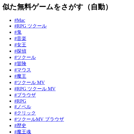
似た無料ゲームをさがす（自動）
#Mac
#RPG ツクール
#鬼
#音楽
#女王
#探偵
#ツクール
#冒険
#マウス
#魔王
#ツクール MV
#RPG ツクール MV
#ブラウザ
#RPG
#ノベル
#クリック
#ツクールMV ブラウザ
#歴史
#魔王魂