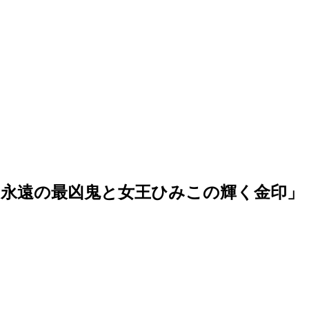
1「永遠の最凶鬼と女王ひみこの輝く金印」