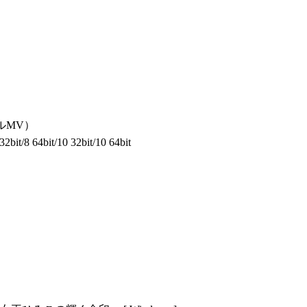
ルMV）
2bit/8 64bit/10 32bit/10 64bit