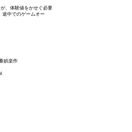
すが、体験値をかせぐ必要
、途中でのゲームオー
養娯楽作
l