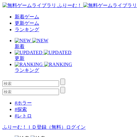
新着ゲーム
更新ゲーム
ランキング
新着
更新
ランキング
#ホラー
#探索
#レトロ
ふりーむ！ＩＤ登録（無料）
ログイン