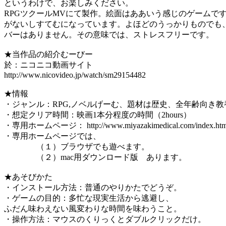
というわけで、お楽しみください。
RPGツクールMVにて製作。絵面はああいう感じのゲームで
がないしすてむになっています。よほどのうっかりものでも
バーはありません。その意味では、ストレスフリーです。
★当作品の紹介むーびー
於：ニコニコ動画サイト
http://www.nicovideo.jp/watch/sm29154482
★情報
・ジャンル：RPG,ノベルげーむ、題材は歴史、全年齢向き教
・想定クリア時間：映画1本分程度の時間（2hours）
・専用ホームページ： http://www.miyazakimedical.com/index.htm
・専用ホームページでは、
（１）ブラウザでも遊べます。
（２）mac用ダウンロード版 あります。
★あそびかた
・インストール方法：普通のやりかたでどうぞ。
・ゲームの目的：多忙な現実生活から逃避し、
ふだん味わえない風変わりな時間を味わうこと。
・操作方法：マウスのくりっくとダブルクリックだけ。