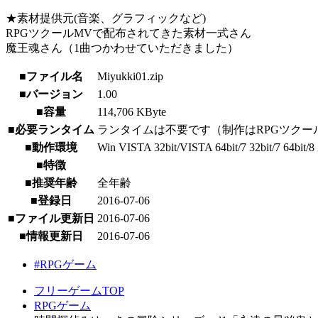
★素材提供元(音楽、グラフィックなど)
RPGツクールMVで配布されてきた素材一式さん
魔王魂さん（1曲つかわせていただきました）
■ファイル名
Miyukki01.zip
■バージョン
1.00
■容量
114,706 KByte
■必要ランタイム
ランタイムは不要です（制作はRPGツクー
■動作環境
Win VISTA 32bit/VISTA 64bit/7 32bit/7 64bit/8 3
■特徴
■推奨年齢
全年齢
■登録日
2016-07-06
■ファイル更新日
2016-07-06
■情報更新日
2016-07-06
#RPGゲーム
フリーゲームTOP
RPGゲーム