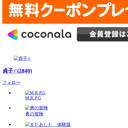
貞子♂(2840)
フォロー
M.R.P.G
勇の冒険