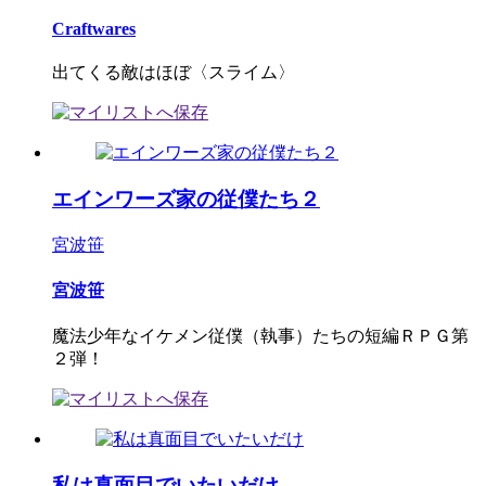
Craftwares
出てくる敵はほぼ〈スライム〉
エインワーズ家の従僕たち２
宮波笹
宮波笹
魔法少年なイケメン従僕（執事）たちの短編ＲＰＧ第
２弾！
私は真面目でいたいだけ