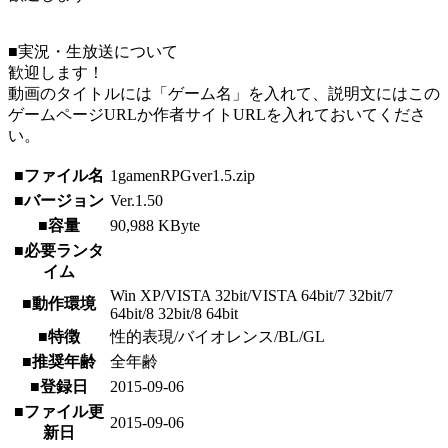
■実況・生放送について
歓迎します！
動画のタイトルには「ゲーム名」を入れて、説明文にはこの
ゲームページURLか作者サイトURLを入れておいてくださ
い。
■ファイル名
1gamenRPGver1.5.zip
■バージョン
Ver.1.50
■容量
90,988 KByte
■必要ランタ
イム
Win XP/VISTA 32bit/VISTA 64bit/7 32bit/7
■動作環境
64bit/8 32bit/8 64bit
■特徴
性的表現/バイオレンス/BL/GL
■推奨年齢
全年齢
■登録日
2015-09-06
■ファイル更
2015-09-06
新日