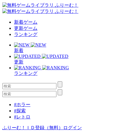
新着ゲーム
更新ゲーム
ランキング
新着
更新
ランキング
#ホラー
#探索
#レトロ
ふりーむ！ＩＤ登録（無料）
ログイン