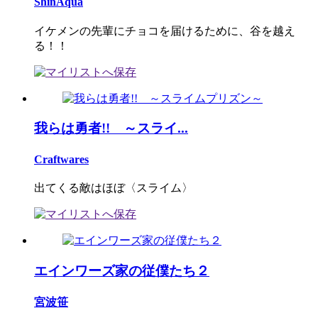
ShinAqua
イケメンの先輩にチョコを届けるために、谷を越え
る！！
我らは勇者!! ～スライ...
Craftwares
出てくる敵はほぼ〈スライム〉
エインワーズ家の従僕たち２
宮波笹