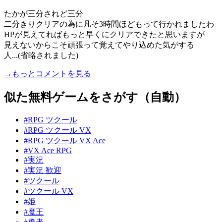
たかが三分されど三分
二分きりクリアの為に凡そ3時間ほどもって行かれましたわ
HPが見えてればもっと早くにクリアできたと思いますが
見えないからこそ頑張って覚えてやり込めた気がする
人...(省略されました)
→もっとコメントを見る
似た無料ゲームをさがす（自動）
#RPG ツクール
#RPG ツクール VX
#RPG ツクール VX Ace
#VX Ace RPG
#実況
#実況 歓迎
#ツクール
#ツクール VX
#姫
#魔王