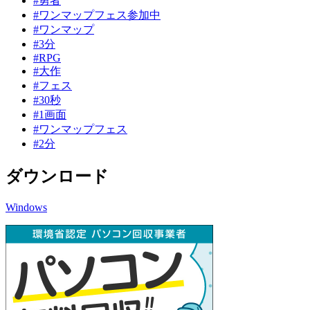
#勇者
#ワンマップフェス参加中
#ワンマップ
#3分
#RPG
#大作
#フェス
#30秒
#1画面
#ワンマップフェス
#2分
ダウンロード
Windows