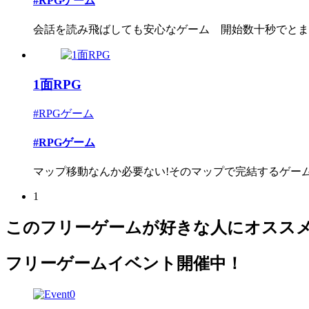
#RPGゲーム
会話を読み飛ばしても安心なゲーム 開始数十秒でとま
1面RPG
#RPGゲーム
#RPGゲーム
マップ移動なんか必要ない!そのマップで完結するゲーム
1
このフリーゲームが好きな人にオスス
フリーゲームイベント開催中！