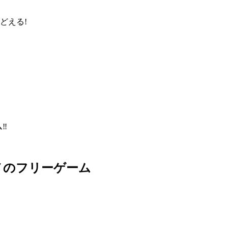
どえる!
‼
メのフリーゲーム