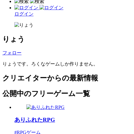
ログイン
りょう
フォロー
りょうです。ろくなゲームしか作りません。
クリエイターからの最新情報
公開中のフリーゲーム一覧
ありふれたRPG
#RPGゲーム