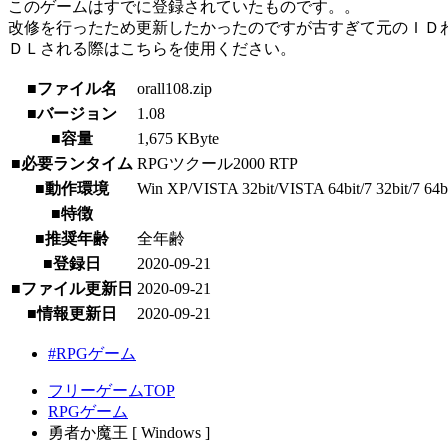
このゲームはすでに登録されていたものです。。
改修を行ったため更新したかったのですが古すぎて元のＩＤ
ＤＬされる際はこちらを使用ください。
■ファイル名
orall108.zip
■バージョン
1.08
■容量
1,675 KByte
■必要ランタイム
RPGツクール2000 RTP
■動作環境
Win XP/VISTA 32bit/VISTA 64bit/7 32bit/7 64bit/
■特徴
■推奨年齢
全年齢
■登録日
2020-09-21
■ファイル更新日
2020-09-21
■情報更新日
2020-09-21
#RPGゲーム
フリーゲームTOP
RPGゲーム
勇者か魔王 [ Windows ]