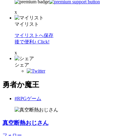
x
マイリスト
マイリストへ保存
後で便利♪ Click!
x
シェア
勇者か魔王
#RPGゲーム
真空断熱おじさん
フォロー