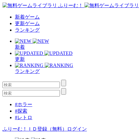
新着ゲーム
更新ゲーム
ランキング
新着
更新
ランキング
#ホラー
#探索
#レトロ
ふりーむ！ＩＤ登録（無料）
ログイン