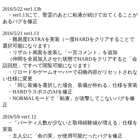
2016/5/22 ver1.13b
・ver1.13にて、聖霊のあとに粘液が続けて出てくることが
あるバグを修正
2016/5/21 ver1.13
・難易度EXTRAを実装（一度HARDをクリアすることで
選択可能になります）
・リザルト画面を改装し「一言コメント」を追加
（仲間を全員加入させた状態でHARDをクリアすると「会
話回想」ですべて閲覧可能になります）
・リロードやゲームオーバーで召喚内容がリセットされな
い仕様に変更
・「同じ装備を選択した場合、装備が外れる」仕様を実装
・HARDラスボスのAIを修正
・NORMALモードで「粘液」が攻撃してこないバグを修
正
2016/5/6 ver1.12
・「パーティ人数が少ないと取得経験値が増える」仕様を
実装
・主人公に「命の実」が使用可能だったバグを修正