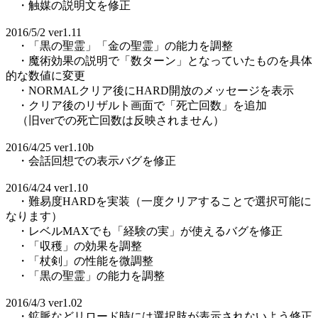
・触媒の説明文を修正
2016/5/2 ver1.11
・「黒の聖霊」「金の聖霊」の能力を調整
・魔術効果の説明で「数ターン」となっていたものを具体
的な数値に変更
・NORMALクリア後にHARD開放のメッセージを表示
・クリア後のリザルト画面で「死亡回数」を追加
（旧verでの死亡回数は反映されません）
2016/4/25 ver1.10b
・会話回想での表示バグを修正
2016/4/24 ver1.10
・難易度HARDを実装（一度クリアすることで選択可能に
なります）
・レベルMAXでも「経験の実」が使えるバグを修正
・「収穫」の効果を調整
・「杖剣」の性能を微調整
・「黒の聖霊」の能力を調整
2016/4/3 ver1.02
・鉱脈などリロード時には選択肢が表示されないよう修正