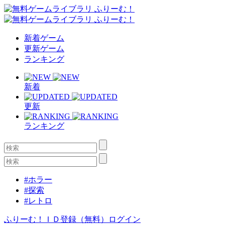
新着ゲーム
更新ゲーム
ランキング
新着
更新
ランキング
#ホラー
#探索
#レトロ
ふりーむ！ＩＤ登録（無料）
ログイン