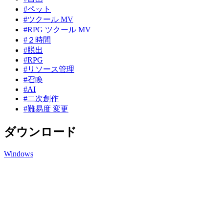
#ペット
#ツクール MV
#RPG ツクール MV
#２時間
#脱出
#RPG
#リソース管理
#召喚
#AI
#二次創作
#難易度 変更
ダウンロード
Windows