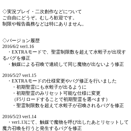
◇実況プレイ・二次創作などについて
ご自由にどうぞ。むしろ歓迎です。
制限や報告義務などは特にありません。
◇バージョン履歴
2016/6/2 ver1.16
・EXTRAモードで、聖霊制限数を超えて水蛭子が出現す
るバグを修正
・触媒による召喚で連続して同じ魔物が出ないよう修正
2016/5/27 ver1.15
・EXTRAモードの仕様変更やバグ修正を行いました
・初期聖霊にも水蛭子が出るように
・初期聖霊のみリセット可能な仕様に変更
（F5リロードすることで初期聖霊を選べます）
・聖霊制限数を超えて水蛭子が召喚されるバグを修正
2016/5/23 ver1.14
・ver1.13にて、触媒で魔物を呼び出したあとリセットして
魔力召喚を行うと発生するバグを修正