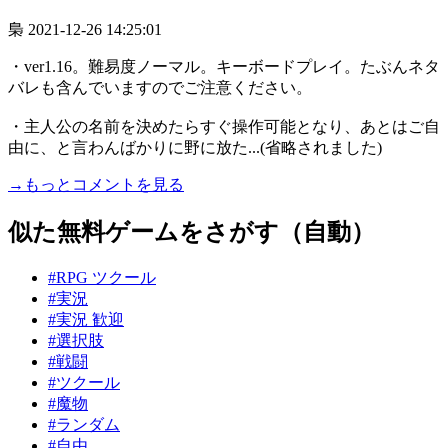
梟
2021-12-26 14:25:01
・ver1.16。難易度ノーマル。キーボードプレイ。たぶんネタ
バレも含んでいますのでご注意ください。
・主人公の名前を決めたらすぐ操作可能となり、あとはご自
由に、と言わんばかりに野に放た...(省略されました)
→もっとコメントを見る
似た無料ゲームをさがす（自動）
#RPG ツクール
#実況
#実況 歓迎
#選択肢
#戦闘
#ツクール
#魔物
#ランダム
#自由