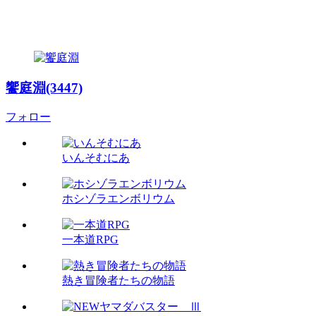
饗庭淵(3447)
フォロー
いんそむにあ
ホシゾラエンボリウム
一本道RPG
熱き冒険者たちの物語