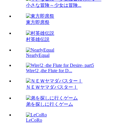
小さな冒険～少女は冒険...
東方即席祭
村英雄伝説
NearlyEqual
Wire!2 -the Flute for D...
ＮＥＷヤマダバスターⅠ
弟を探しに行くゲーム
LeCoRo