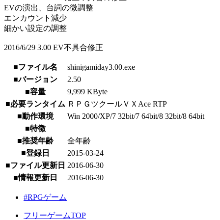
EVの演出、台詞の微調整
エンカウント減少
細かい設定の調整
2016/6/29 3.00 EV不具合修正
■ファイル名
shinigamiday3.00.exe
■バージョン
2.50
■容量
9,999 KByte
■必要ランタイム
ＲＰＧツクールＶＸAce RTP
■動作環境
Win 2000/XP/7 32bit/7 64bit/8 32bit/8 64bit
■特徴
■推奨年齢
全年齢
■登録日
2015-03-24
■ファイル更新日
2016-06-30
■情報更新日
2016-06-30
#RPGゲーム
フリーゲームTOP