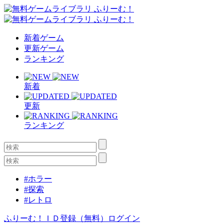
新着ゲーム
更新ゲーム
ランキング
新着
更新
ランキング
#ホラー
#探索
#レトロ
ふりーむ！ＩＤ登録（無料）
ログイン